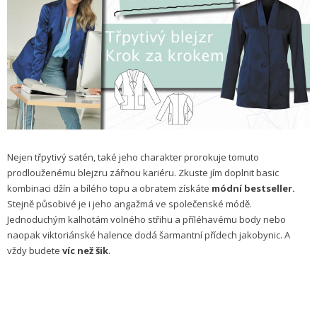
Nejen třpytivý satén, také jeho charakter prorokuje tomuto
prodlouženému blejzru zářnou kariéru. Zkuste jím doplnit basic
kombinaci džín a bílého topu a obratem získáte
módní bestseller.
Stejně působivé je i jeho angažmá ve společenské módě.
Jednoduchým kalhotám volného střihu a příléhavému body nebo
naopak viktoriánské halence dodá šarmantní přídech jakobynic. A
vždy budete
víc než šik
.