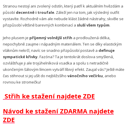
Stranou nestojí ani zvolený odstín, který patří k aktuálním hvězdám a
působí
decentně i troufale
. Záleží jen na tom, jak výsledný outfit
vystavíte. Rozhodně vám ale nebude klást žádné nástrahy, skvěle se
přizpůsobí většině barevných kombinací a
sluší všem typům
.
Jeho plusem je
příjemný volnější střih
a prodloužená délka,
nepochybně zaujme i nápadným materiálem. Ten se díky elastickým
vláknům nekrčí, navíc se snadno přizpůsobí postavě a
definuje
sympatické křivky.
Fazóna? Ta je tentokrát doslova smyšlená,
ozvláštňuje ji ale trojúhelníková vsadka a spolu s netradičně
ukončeným šálovým límcem vytváří líbivý efekt. Zaujal vás? Ještě máte
čas stihnout si jej ušít do nejbližsšího
vánočního večírku
, anebo
rovnou ke stromečku!
Střih ke stažení najdete ZDE
Návod ke stažení ZDARMA najdete
ZDE