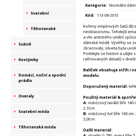
Kategorie:
Normální dáms
Svatební
Kód:
113-09-2015
Kořeny empírových šatů (B) 
Těhotenské
neoklasicismu. Tehdejší em
a vliv antického umění způso
dámské módě. Výstřihy se zv
Sukně
zkracovaly, silueta byla uvol
Poddejte se historii a ušijte
rafinovaných detailů v dnešn
Kostýmky
Balíček obsahuje střih i 
Domácí, noční a spodní
modelu.
prádlo
Doporučený materiál:
lehk
Overaly
Použitý materiál & spotř
A:
viskózový lavábl šíře 140 c
2,10 m
Svatební móda
B:
viskózový tvil šíře 140 cm: 
3,00 m
Těhotenská móda
Další materiál:
A:
vlizelín G 785; guma šíře 7