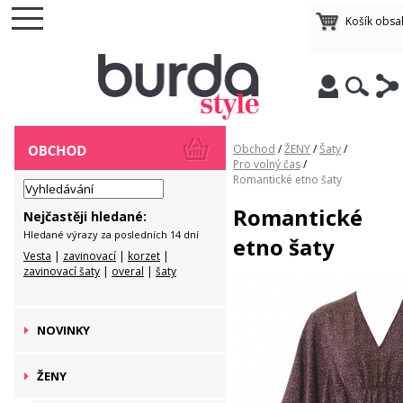
Košík obsa
Obchod
/
ŽENY
/
Šaty
/
Pro volný čas
/
Romantické etno šaty
Romantické
Nejčastěji hledané:
Hledané výrazy za posledních 14 dní
etno šaty
Vesta
|
zavinovací
|
korzet
|
zavinovací šaty
|
overal
|
šaty
NOVINKY
ŽENY