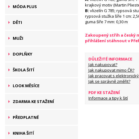
krajkový motiv (Martin Pliest
MÓDA PLUS
B:
vlizelín G 785; rypsová stuž
rypsová stužka šíře 1 cm: 2,50
guma šíře 7 mm: 0,30 m
DĚTI
Zakoupený střih a český 
MUŽI
přihlášení stáhnout v Př
DOPLŇKY
DŮLEŽITÉ INFORMACE
Jak nakupovat?
ŠKOLA ŠITÍ
Jak nakupovat mimo ČR?
Jak pracovat s elektronický
Jak se správně změřit?
LOOK MĚSÍCE
PDF KE STAŽENÍ
Informace a tipy k šití
ZDARMA KE STAŽENÍ
PŘEDPLATNÉ
KNIHA ŠITÍ