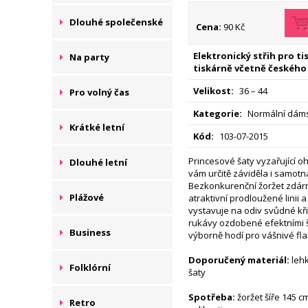
Dlouhé společenské
Cena:
90 Kč
Elektronický střih pro t
Na party
tiskárně včetně českého
Velikost:
36 – 44
Pro volný čas
Kategorie:
Normální dáms
Krátké letní
Kód:
103-07-2015
Princesové šaty vyzařující 
Dlouhé letní
vám určitě záviděla i samot
Bezkonkurenční žoržet zdár
Plážové
atraktivní prodloužené linii
vystavuje na odiv svůdné kř
rukávy ozdo­bené efektními 
Business
výborně hodí pro vášnivé fl
Doporučený materiál:
lehk
Folklórní
šaty
Spotřeba:
žoržet šíře 145 c
Retro