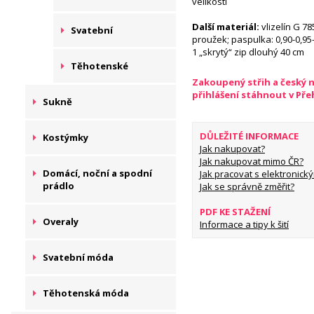
velikosti
Další materiál:
vlizelín G 78
Svatební
proužek; paspulka: 0,90-0,95-
1 „skrytý“ zip dlouhý 40 cm
Těhotenské
Zakoupený střih a český 
přihlášení stáhnout v Př
Sukně
DŮLEŽITÉ INFORMACE
Kostýmky
Jak nakupovat?
Jak nakupovat mimo ČR?
Domácí, noční a spodní
Jak pracovat s elektronický
prádlo
Jak se správně změřit?
PDF KE STAŽENÍ
Overaly
Informace a tipy k šití
Svatební móda
Těhotenská móda