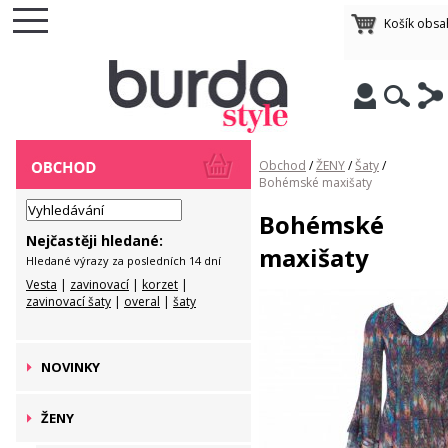
Košík obsa
Obchod
/
ŽENY
/
Šaty
/
Bohémské maxišaty
Bohémské
Nejčastěji hledané:
maxišaty
Hledané výrazy za posledních 14 dní
Vesta
|
zavinovací
|
korzet
|
zavinovací šaty
|
overal
|
šaty
NOVINKY
ŽENY