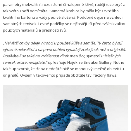
parametry) nekvalitní, rozostřené či nalepené křivě, raději ruce pryč a
takovéto zboží odmítněte. Samotná krabice by měla být z tvrdšího
kvalitního kartonu a vždy pečlivě složená. Podobně dejte na vzhled i
samotných tenisek. Levné padělky se nejčastěji liší především kvalitou
použitých materiálů a přesností švů.
„Největší chyby dělají výrobci u použité kůže a semiše. Ty často bývají
výrazně nekvalitní a na první pohled vypadají zcela jinak než u originálů.
Podíváte-li se také na vzdálenost dírek mezi švy, symetrii u falešných
tenisek určitě nenajdete,“
upřesňuje Hájek ze SneakerGallery. Nutno
také upozornit, že třeba nedošité nitě se mohou výjimečně objevit i u
originálů. Ovšem v takovémto případě obdržíte tzv. factory flaws.