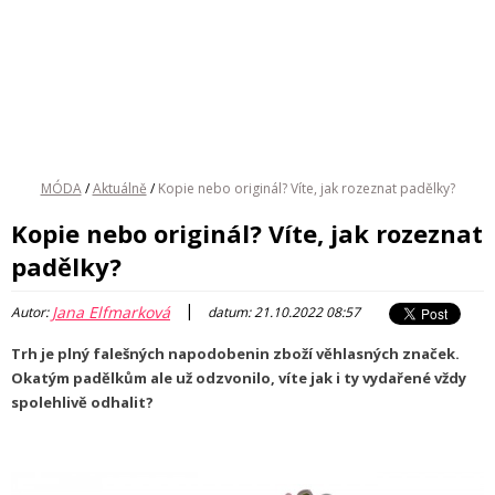
MÓDA
/
Aktuálně
/
Kopie nebo originál? Víte, jak rozeznat padělky?
Kopie nebo originál? Víte, jak rozeznat
padělky?
|
Jana Elfmarková
Autor:
datum: 21.10.2022 08:57
Trh je plný falešných napodobenin zboží věhlasných značek.
Okatým padělkům ale už odzvonilo, víte jak i ty vydařené vždy
spolehlivě odhalit?