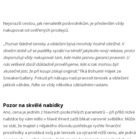
Nejsnazší cestou, jak nenaletět podvodníkům, je především vždy
nakupovat od ověřených prodejců.
„Poznat falešné tenisky a oblečení bývá mnohdy hodně obtížné. V
dnešní době už se padělky vyrábí na téměř jakýkoliv nový release, proto
doporučuji vždy nakupovat tam, kde máte jasnou garanci pravosti. U
nás veškeré zboží důkladně prověřujeme, lidé si tak mohou být
skutečně jisti, že při koupi získají originál,“
říká Bohumír Hájek ze
SneakerGallery. Pokud při nákupu nad pravostí tenisek a oblečení
jakkoli váháte, řiďte se vždy několika základními radami.
Pozor na skvělé nabídky
Ano, cena je jedním z hlavních podezřelých parametrů – při příliš nízké
nabídce by vám mělo v hlavě ihned začít blikat varovné světélko. Může
se stát, že majitel z nějakého důvodu potřebuje rychle finanční
prostředky a prodává svůj pár tenisek za výrazně nižší cenu, ale jedná