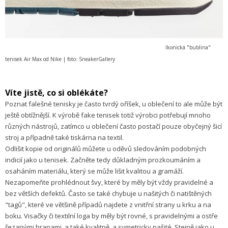
Ikonická "bublina"
tenisek Air Max od Nike | foto: SneakerGallery
Víte jistě, co si oblékáte?
Poznat falešné tenisky je často tvrdý oříšek, u oblečení to ale může být
ještě obtížnější. K výrobě fake tenisek totiž výrobci potřebují mnoho
různých nástrojů, zatímco u oblečení často postačí pouze obyčejný šicí
stroj a případně také tiskárna na textil.
Odlišit kopie od originálů můžete u oděvů sledováním podobných
indicií jako u tenisek. Začněte tedy důkladným prozkoumáním a
osaháním materiálu, který se může lišit kvalitou a gramáží.
Nezapomeňte prohlédnout švy, které by měly být vždy pravidelné a
bez větších defektů. Často se také chybuje u našitých či natištěných
"tagů", které ve většině případů najdete z vnitřní strany u krku a na
boku. Visačky či textilní loga by měly být rovné, s pravidelnými a ostře
řezanými hranami, a také kvalitně a symetricky našité. Stejně jako u