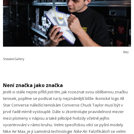
foto:
SneakerGallery
Není značka jako značka
Jestli si stále nejste příliš jisti tím, jak rozeznat svou oblíbenou značku
tenisek, pojďme se podívat na ty nejznámější blíže. Ikonické logo All
Star Converse náležící teniskám Converse Chuck Taylor musí být v
prvé řadě mírně vystouplé. Dále si zkontrolujte pravidelnost mezer
mezi písmeny v nápisu a také pěticípé hvězdy včetně jejího
vycentrování v rámci kruhu. Velmi specifickou věcí se pyšní modely
Nike Air Max, je jí samotná technologie
Nike Air
. Falzifikátoři se velmi