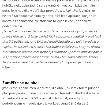
se opravdu o velké výjimky. Exkluzivní páry tenisek naopak nikdy za
hubičku nekoupíte, jedná se o skutečné investice. I když ale máte
pocit, že je nabídka v pořádku, proveďte tzv.
legit check
. Využít lze
některé facebookové skupiny nebo ještě lépe aplikace, kde je sice
kontrola zpoplatněná, ale stále vás to vyjde levněji, než naletět
podvodníkovi.
„U ověřování pravosti tenisek je potřeba mít opravdový cit pro detail,
právě v nich se totiž často ukrývá klíč k rozpoznání padělků. V prvé řadě
si určitě ověřte takzvané SKU, což je unikátní kód pro určitý produkt a
najdete ho na štítku na tenisce i na krabici. Pakliže jsou kódy na těchto
dvou místech odlišné, měli byste být okamžitě v pozoru, obzvlášť pokud
vás prodejce předem neupozornil, že má k teniskám náhradní krabici.
Tento kód si následně ověřte na internetu,“
doporučuje Bohumír
Hájek.
Zaměřte se na obal
Jistě všichni známe rčení o souzení dle obalu, ovšem v tomto případě
platí pravý opak. Při nákupu prémiových tenisek rozhodně dbejte na
vzhled krabice neboli OG boxu. Jakmile by byly nálepky s
podrobnostmi o modelu (jako je velikost, cena či jiné důležité