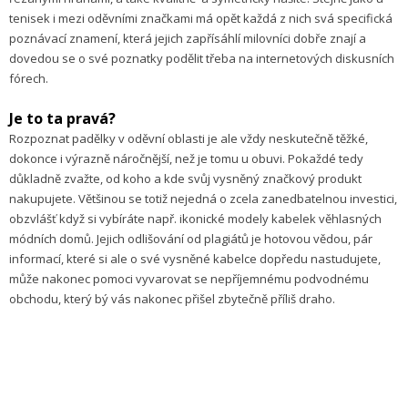
tenisek i mezi oděvními značkami má opět každá z nich svá specifická
poznávací znamení, která jejich zapřísáhlí milovníci dobře znají a
dovedou se o své poznatky podělit třeba na internetových diskusních
fórech.
Je to ta pravá?
Rozpoznat padělky v oděvní oblasti je ale vždy neskutečně těžké,
dokonce i výrazně náročnější, než je tomu u obuvi. Pokaždé tedy
důkladně zvažte, od koho a kde svůj vysněný značkový produkt
nakupujete. Většinou se totiž nejedná o zcela zanedbatelnou investici,
obzvlášť když si vybíráte např. ikonické modely kabelek věhlasných
módních domů. Jejich odlišování od plagiátů je hotovou vědou, pár
informací, které si ale o své vysněné kabelce dopředu nastudujete,
může nakonec pomoci vyvarovat se nepříjemnému podvodnému
obchodu, který bý vás nakonec přišel zbytečně příliš draho.