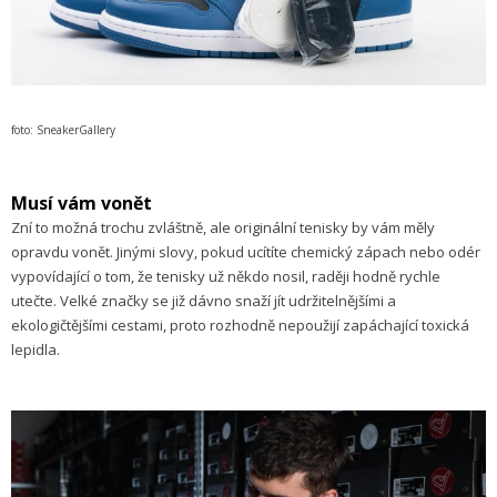
foto: SneakerGallery
Musí vám vonět
Zní to možná trochu zvláštně, ale originální tenisky by vám měly
opravdu vonět. Jinými slovy, pokud ucítíte chemický zápach nebo odér
vypovídající o tom, že tenisky už někdo nosil, raději hodně rychle
utečte. Velké značky se již dávno snaží jít udržitelnějšími a
ekologičtějšími cestami, proto rozhodně nepoužijí zapáchající toxická
lepidla.