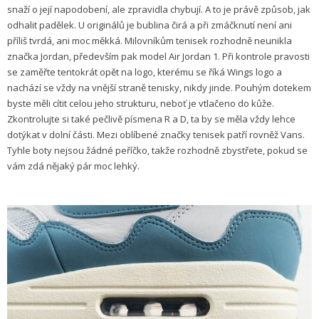
snaží o její napodobení, ale zpravidla chybují. A to je právě způsob, jak
odhalit padělek. U originálů je bublina čirá a při zmáčknutí není ani
příliš tvrdá, ani moc měkká. Milovníkům tenisek rozhodně neunikla
značka Jordan, především pak model Air Jordan 1. Při kontrole pravosti
se zaměřte tentokrát opět na logo, kterému se říká Wings logo a
nachází se vždy na vnější straně tenisky, nikdy jinde. Pouhým dotekem
byste měli cítit celou jeho strukturu, neboť je vtlačeno do kůže.
Zkontrolujte si také pečlivě písmena R a D, ta by se měla vždy lehce
dotýkat v dolní části. Mezi oblíbené značky tenisek patří rovněž Vans.
Tyhle boty nejsou žádné peříčko, takže rozhodně zbystřete, pokud se
vám zdá nějaký pár moc lehký.