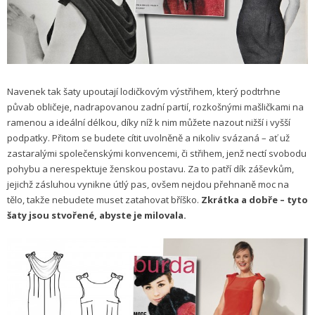
Navenek tak šaty upoutají lodičkovým výstřihem, který podtrhne
půvab obličeje, nadrapovanou zadní partií, rozkošnými mašličkami na
ramenou a ideální délkou, díky níž k nim můžete nazout nižší i vyšší
podpatky. Přitom se budete cítit uvolněně a nikoliv svázaná – ať už
zastaralými společenskými konvencemi, či střihem, jenž nectí svobodu
pohybu a nerespektuje ženskou postavu. Za to patří dík záševkům,
jejichž zásluhou vynikne útlý pas, ovšem nejdou přehnaně moc na
tělo, takže nebudete muset zatahovat bříško.
Zkrátka a dobře – tyto
šaty jsou stvořené, abyste je milovala.