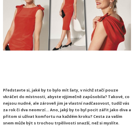
Představte si, jaké by to bylo mít šaty, v nichž stačí pouze
vkráčet do místnosti, abyste výjimečně zapůsobila? Takové, co
nejsou nudné, ale zároveň jim je vlastní nadčasovost, tudíž vás
za rok či dva neomrzí... Ano, jaký by to byl pocit zářit jako diva a
přitom si užívat komfortu na každém kroku? Cesta za vaším
snem může být s trochou trpělivosti snazší, než si myslíte.