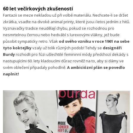
60 let večírkových zkušeností
Fantazii se meze nekladou už při volbě materiálu. Nechcete-li se držet
zkrátka, vsaďte na divoké animal printy, které jsou i letos jedním z hitů.
Vyznavačky tradice neudělají chybu, pokud se rozhodnou pro
nesmrtelnou černou nebo hedvábí s lurexovými vlákny, jež bude
působit sympaticky retro. Však
od svého vzniku v roce 1961 na sebe
tyto koktejlky
vzaly už tolik různých podob! Tehdy se
designéři
Burdy
rozhodli pro fúzi ušlechtilé femininní módy předchozí dekády s
nastupujícími 60. lety kladoucími důraz rovněž na to, aby si dámy ve
svém oblečení připadaly pohodlně.
A ambiciózní plán se povedlo
naplnit!