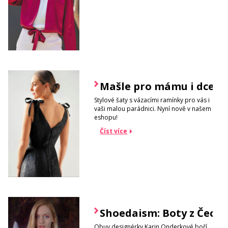
Mašle pro mámu i dceru
Stylové šaty s vázacími ramínky pro vás i
vaši malou parádnici. Nyní nově v našem
eshopu!
Číst více
Shoedaism: Boty z Čech 
Obuv designérky Karin Onderkové boří