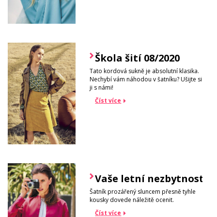
Škola šití 08/2020
Tato kordová sukně je absolutní klasika.
Nechybí vám náhodou v šatníku? Ušijte si
ji s námi!
Číst více
Vaše letní nezbytnosti
Šatník prozářený sluncem přesně tyhle
kousky dovede náležitě ocenit.
Číst více