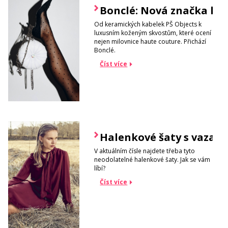
Bonclé: Nová značka kab
Od keramických kabelek PŠ Objects k
luxusním koženým skvostům, které ocení
nejen milovnice haute couture. Přichází
Bonclé.
Číst více
Halenkové šaty s vazač
V aktuálním čísle najdete třeba tyto
neodolatelné halenkové šaty. Jak se vám
líbí?
Číst více