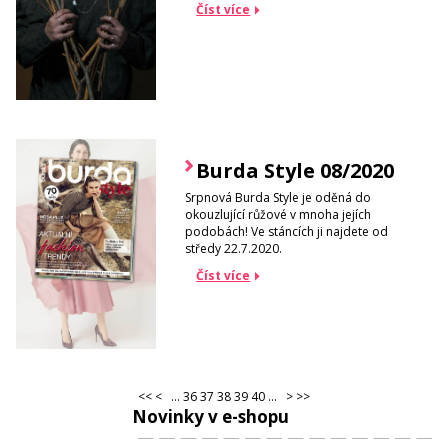
Číst více
Burda Style 08/2020
Srpnová Burda Style je oděná do
okouzlující růžové v mnoha jejích
podobách! Ve stáncích ji najdete od
středy 22.7.2020.
Číst více
<<
<
...
36
37
38
39
40
...
>
>>
Novinky v e-shopu