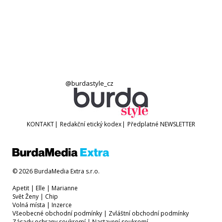
@burdastyle_cz
KONTAKT
|
Redakční etický kodex
|
Předplatné
NEWSLETTER
© 2026 BurdaMedia Extra s.r.o.
Apetit
|
Elle
|
Marianne
Svět Ženy
|
Chip
Volná místa
|
Inzerce
Všeobecné obchodní podmínky
|
Zvláštní obchodní podmínky
Zásady ochrany soukromí
|
Nastavení soukromí