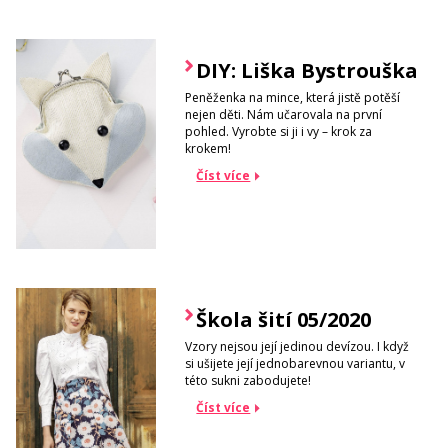
DIY: Liška Bystrouška
Peněženka na mince, která jistě potěší
nejen děti. Nám učarovala na první
pohled. Vyrobte si ji i vy – krok za
krokem!
Číst více
Škola šití 05/2020
Vzory nejsou její jedinou devízou. I když
si ušijete její jednobarevnou variantu, v
této sukni zabodujete!
Číst více