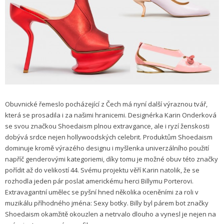
Obuvnické řemeslo pocházející z Čech má nyní další výraznou tvář,
která se prosadila i za našimi hranicemi. Designérka Karin Onderková
se svou značkou Shoedaism plnou extravgance, ale i ryzí ženskosti
dobývá srdce nejen hollywoodských celebrit. Produktům Shoedaism
dominuje kromě výrazého designu i myšlenka univerzálního použití
napříč genderovými kategoriemi, díky tomu je možné obuv této značky
pořídit až do velikostí 44. Svému projektu věří Karin natolik, že se
rozhodla jeden pár poslat americkému herci Billymu Porterovi.
Extravagantní umělec se pyšní hned několika oceněními za roli v
muzikálu příhodného jména: Sexy botky. Billy byl párem bot značky
Shoedaism okamžitě okouzlen a netrvalo dlouho a vynesl je nejen na