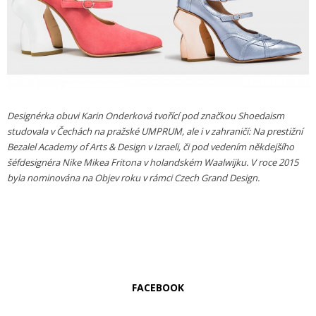
Designérka obuvi Karin Onderková tvořící pod značkou Shoedaism
studovala v Čechách na pražské UMPRUM, ale i v zahraničí: Na prestižní
Bezalel Academy of Arts & Design v Izraeli, či pod vedením někdejšího
šéfdesignéra Nike Mikea Fritona v holandském Waalwijku. V roce 2015
byla nominována na Objev roku v rámci Czech Grand Design.
FACEBOOK