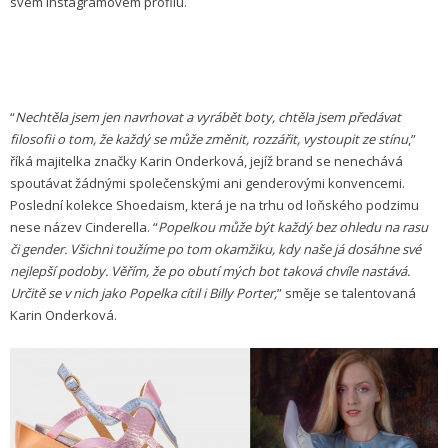
svém instagramovém profilu.
“
Nechtěla jsem jen navrhovat a vyrábět boty, chtěla jsem předávat
filosofii o tom, že každý se může změnit, rozzářit, vystoupit ze stínu
,”
říká majitelka značky Karin Onderková, jejíž brand se nenechává
spoutávat žádnými společenskými ani genderovými konvencemi.
Poslední kolekce Shoedaism, která je na trhu od loňského podzimu
nese název Cinderella. “
Popelkou může být každý bez ohledu na rasu
či gender. Všichni toužíme po tom okamžiku, kdy naše já dosáhne své
nejlepší podoby. Věřím, že po obutí mých bot taková chvíle nastává.
Určitě se v nich jako Popelka cítil i Billy Porter,
” směje se talentovaná
Karin Onderková.