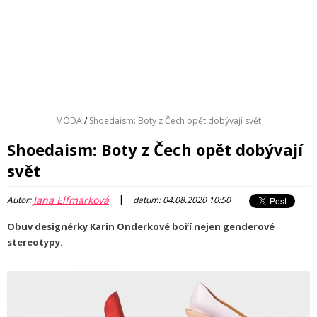
MÓDA
/
Shoedaism: Boty z Čech opět dobývají svět
Shoedaism: Boty z Čech opět dobývají
svět
|
Jana Elfmarková
Autor:
datum: 04.08.2020 10:50
Obuv designérky Karin Onderkové boří nejen genderové
stereotypy.