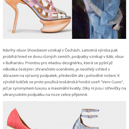
Návrhy obuvi Shoedaism vznikají v Čechách, samotná výroba pak
probíhá hned ve dvou různých zemích, podpatky vznikají v Itálii, obuv
v Bulharsku. Prioritou pro mladou designérku, která se pyšní již
několika českými i zhraničními oceněními, je neotřelý vzhled s
důrazem na výrazný podpatek, především ale i pohodlné nošení. K
výrobě lodiček se proto používá toskánská hovězí useň “Vero Cuoio”,
jež je synonymem luxusu a maximální kvality. Díky ní jsou i střevíčky na
ultravysokém podpatku na noze velice příjemné.