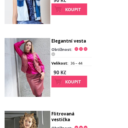
90 Kč
Elegantní vesta
Obtížnost:
Velikost:
36 – 44
90 Kč
Flitrovaná
vestička