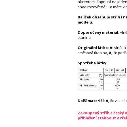
akcentem. Zapnutá na jeden, 
snad rozevřená? To máte v r
Balíček obsahuje střih i 
modelu.
Doporučený materiál:
vln
tkanina
Originální látka: A:
vlněná 
směsová tkanina,
A, B:
podší
Spotřeba látky:
Další materiál: A, B:
vlizelín
Zakoupený střih a český 
přihlášení stáhnout v Př