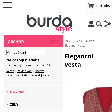
Košík obsa
Obchod
/
NOVINKY
/
Elegantní vesta
Elegantní
Nejčastěji hledané:
vesta
Hledané výrazy za posledních 14 dní
Vesta
|
zavinovací
|
korzet
|
zavinovací šaty
|
overal
|
šaty
NOVINKY
ŽENY