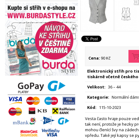
Cena:
90 Kč
Elektronický střih pro t
tiskárně včetně českého
Velikost:
36 – 44
Kategorie:
Normální dáms
Kód:
115-10-2023
Vesta často hraje pouze vedle
tak není, protože je hezky p
mohou členící švy na zádech
vpředu. Také její kapsy se 