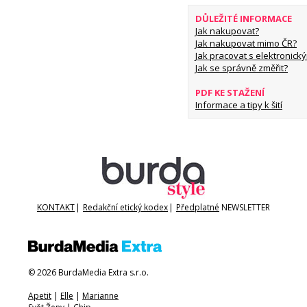
DŮLEŽITÉ INFORMACE
Jak nakupovat?
Jak nakupovat mimo ČR?
Jak pracovat s elektronický
Jak se správně změřit?
PDF KE STAŽENÍ
Informace a tipy k šití
KONTAKT
|
Redakční etický kodex
|
Předplatné
NEWSLETTER
© 2026 BurdaMedia Extra s.r.o.
Apetit
|
Elle
|
Marianne