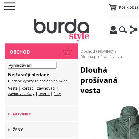
Košík obsa
Obchod
/
NOVINKY
/
Dlouhá prošívaná vesta
Dlouhá
Nejčastěji hledané:
prošívaná
Hledané výrazy za posledních 14 dní
vesta
Vesta
|
korzet
|
zavinovací
|
zavinovací šaty
|
overal
|
šaty
NOVINKY
ŽENY