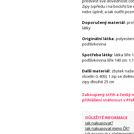
předvést své dovednosti cob
Zipy (vpředu i na bocích) lze
nebo úplně, a tak outfit pozm
Doporučený materiál:
proš
látky
Originální látka:
polyester
podšívkovina
Spotřeba látky:
látka šíře 1
podšívkovina šíře 140 cm: 1,
Další materiál:
zbytek naže
vlizelín G 405); 1 zip se dvěm
zipy dlouhé 25 cm
Zakoupený střih a český 
přihlášení stáhnout v Př
DŮLEŽITÉ INFORMACE
Jak nakupovat?
Jak nakupovat mimo ČR?
Jak pracovat s elektronický