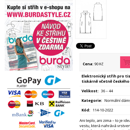
Cena:
90 Kč
Elektronický střih pro t
tiskárně včetně českého
Velikost:
36 – 44
Kategorie:
Normální dáms
Kód:
114-10-2022
Ani teplo, ani zima – to je i
vestu, která nahrává vrstve