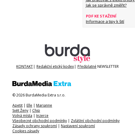
Jak se správně změřit?
PDF KE STAŽENÍ
Informace a tipy k šití
KONTAKT
|
Redakční etický kodex
|
Předplatné
NEWSLETTER
© 2026 BurdaMedia Extra s.r.o.
Apetit
|
Elle
|
Marianne
Svět Ženy
|
Chip
Volná místa
|
Inzerce
Všeobecné obchodní podmínky
|
Zvláštní obchodní podmínky
Zásady ochrany soukromí
|
Nastavení soukromí
Cookies zásady