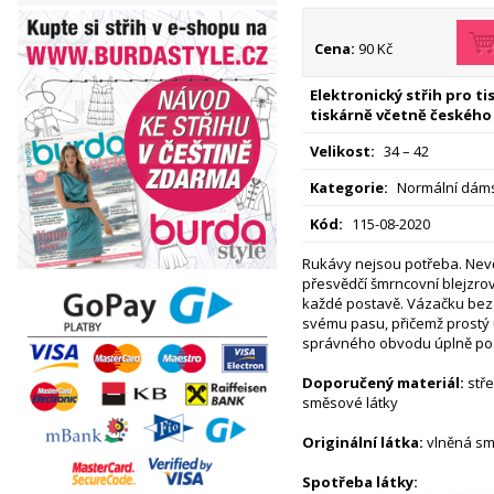
Cena:
90 Kč
Elektronický střih pro t
tiskárně včetně českého
Velikost:
34 – 42
Kategorie:
Normální dáms
Kód:
115-08-2020
Rukávy nejsou potřeba. Nev
přesvědčí šmrncovní blejzrová
každé postavě. Vázačku bez
svému pasu, přičemž prostý 
správného obvodu úplně pos
Doporučený materiál:
stře
směsové látky
Originální látka:
vlněná sm
Spotřeba látky: