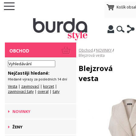
Košík obsa
Obchod
/
NOVINKY
/
Blejzrová vesta
Blejzrová
Nejčastěji hledané:
vesta
Hledané výrazy za posledních 14 dní
Vesta
|
zavinovací
|
korzet
|
zavinovací šaty
|
overal
|
šaty
NOVINKY
ŽENY