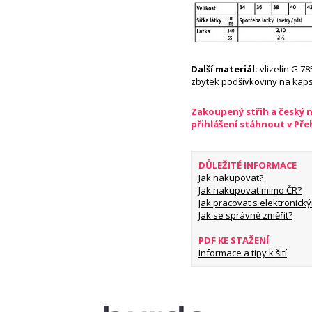
Další materiál:
vlizelín G 78
zbytek podšívkoviny na kap
Zakoupený střih a český 
přihlášení stáhnout v Př
DŮLEŽITÉ INFORMACE
Jak nakupovat?
Jak nakupovat mimo ČR?
Jak pracovat s elektronický
Jak se správně změřit?
PDF KE STAŽENÍ
Informace a tipy k šití