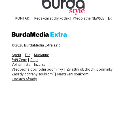
KONTAKT
|
Redakční etický kodex
|
Předplatné
NEWSLETTER
© 2026 BurdaMedia Extra s.r.o.
Apetit
|
Elle
|
Marianne
Svět Ženy
|
Chip
Volná místa
|
Inzerce
Všeobecné obchodní podmínky
|
Zvláštní obchodní podmínky
Zásady ochrany soukromí
|
Nastavení soukromí
Cookies zásady