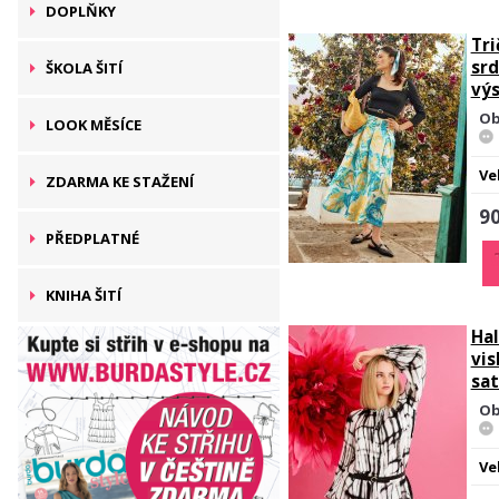
DOPLŇKY
Tri
sr
ŠKOLA ŠITÍ
vý
Ob
LOOK MĚSÍCE
Ve
ZDARMA KE STAŽENÍ
90
PŘEDPLATNÉ
KNIHA ŠITÍ
Hal
vi
sa
Ob
Ve