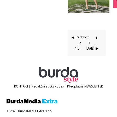
◀ Předchozí
1
2
3
...
15
Další ▶
KONTAKT
|
Redakční etický kodex
|
Předplatné
NEWSLETTER
© 2026 BurdaMedia Extra s.r.o.