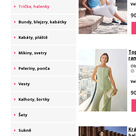
Ve
Trička, halenky
90
Bundy, blejzry, kabátky
Kabáty, pláště
Top
Mikiny, svetry
ra
Ob
Peleríny, ponča
Ve
Vesty
90
Kalhoty, šortky
Šaty
Krá
Sukně
ha