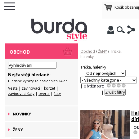
Košík obsahu
Obchod
/
ŽENY
/
Trička,
halenky
Trička, halenky
Nejčastěji hledané:
Hledané výrazy za posledních 14 dní
|
Obtížnost:
Vesta
|
zavinovací
|
korzet
|
|
zavinovací šaty
|
overal
|
šaty
Hal
NOVINKY
dír
Ob
ŽENY