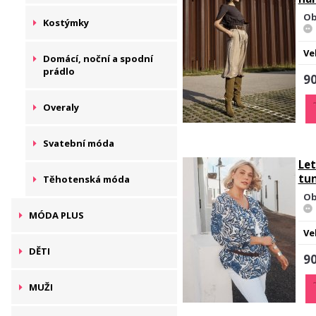
Ob
Kostýmky
Ve
Domácí, noční a spodní
prádlo
90
Overaly
Svatební móda
Let
tu
Těhotenská móda
Ob
MÓDA PLUS
Ve
DĚTI
90
MUŽI