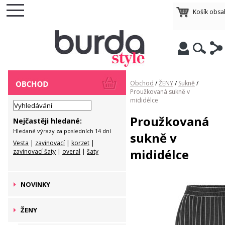
Košík obsa
Obchod
/
ŽENY
/
Sukně
/
Proužkovaná sukně v
mididélce
Proužkovaná
Nejčastěji hledané:
Hledané výrazy za posledních 14 dní
sukně v
Vesta
|
zavinovací
|
korzet
|
mididélce
zavinovací šaty
|
overal
|
šaty
NOVINKY
ŽENY