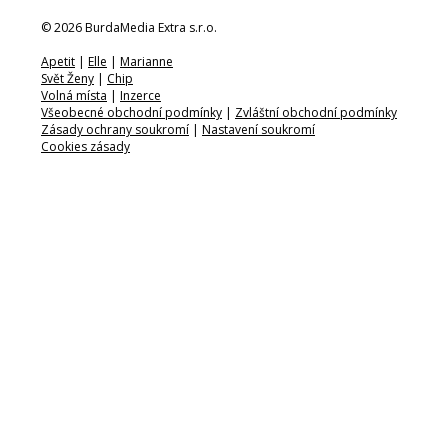
© 2026 BurdaMedia Extra s.r.o.
Apetit
|
Elle
|
Marianne
Svět Ženy
|
Chip
Volná místa
|
Inzerce
Všeobecné obchodní podmínky
|
Zvláštní obchodní podmínky
Zásady ochrany soukromí
|
Nastavení soukromí
Cookies zásady