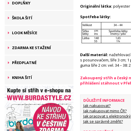
DOPLŇKY
Originální látka:
polyester
Spotřeba látky:
ŠKOLA ŠITÍ
LOOK MĚSÍCE
ZDARMA KE STAŽENÍ
Další materiál:
nažehlovací
s posunovačem, šíře 3 cm; 1 
PŘEDPLATNÉ
guma šíře 2 cm: vel. 34 – 38: 2
KNIHA ŠITÍ
Zakoupený střih a český 
přihlášení stáhnout v Př
DŮLEŽITÉ INFORMACE
Jak nakupovat?
Jak nakupovat mimo ČR?
Jak pracovat s elektronický
Jak se správně změřit?