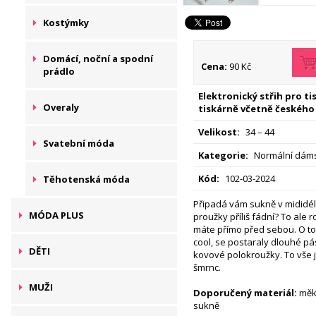
Kostýmky
Domácí, noční a spodní
Cena:
90 Kč
prádlo
Elektronický střih pro t
Overaly
tiskárně včetně českého
Velikost:
34 – 44
Svatební móda
Kategorie:
Normální dáms
Kód:
102-03-2024
Těhotenská móda
Připadá vám sukně v mididélc
MÓDA PLUS
proužky příliš fádní? To ale
máte přímo před sebou. O to
cool, se postaraly dlouhé pá
DĚTI
kovové polokroužky. To vše jí
šmrnc.
MUŽI
Doporučený materiál:
měkc
sukně