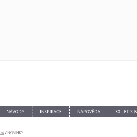
NÁVODY
INSPIRACE
NÁPOVĚDA
30 LET S
od
/
NOVINKY