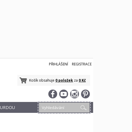
PŘIHLÁŠENÍ
REGISTRACE
Košík obsahuje
0 položek
za
0 Kč
 BURDOU