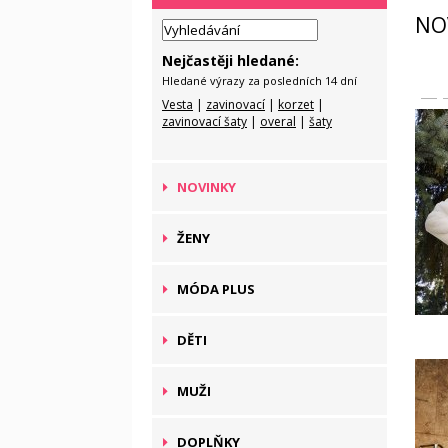
NO
Nejčastěji hledané:
Hledané výrazy za posledních 14 dní
Vesta
|
zavinovací
|
korzet
|
zavinovací šaty
|
overal
|
šaty
NOVINKY
ŽENY
MÓDA PLUS
DĚTI
MUŽI
DOPLŇKY