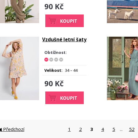
90 Kč
Vzdušné letní šaty
Obtížnost:
Velikost:
34 – 44
90 Kč
◀ Předchozí
1
2
3
4
5
52
...