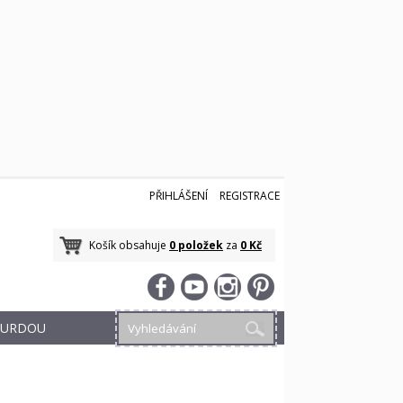
PŘIHLÁŠENÍ
REGISTRACE
Košík obsahuje
0 položek
za
0 Kč
 BURDOU