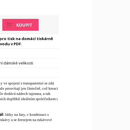
 pro tisk na domácí tiskárně
vodu v PDF.
í dámské velikosti
y ve spojení s transparentní se zdá
že prosvítají jen částečně, což kreaci
ile dodává nádech tajemna, a tak
ních doplňků ideálním společníkem i
l:
látky na šaty, v kombinaci s
rukávy a se žerzejem na rukávové