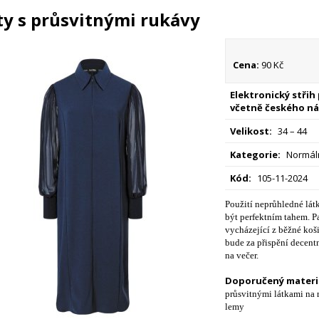
ty s průsvitnými rukávy
Cena:
90 Kč
Elektronický střih
včetně českého ná
Velikost:
34 – 44
Kategorie:
Normáln
Kód:
105-11-2024
Použití neprůhledné látk
být perfektním tahem. Pa
vycházející z běžné koš
bude za přispění decent
na večer.
Doporučený materiá
průsvitnými látkami na 
lemy