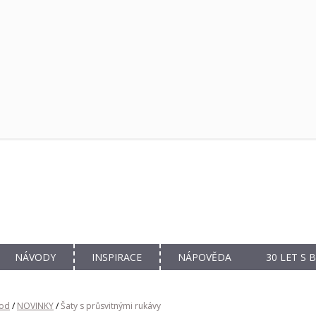
NÁVODY
INSPIRACE
NÁPOVĚDA
30 LET S
od
/
NOVINKY
/
Šaty s průsvitnými rukávy