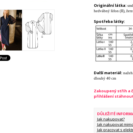
Originální látka:
smě
hedvábný šifon (II), žer
Spotřeba látky:
Další materiál:
nažeh
dlouhý 40 cm
Zakoupený střih a 
přihlášení stáhnou
DŮLEŽITÉ INFORM
Jak nakupovat?
Jak nakupovat mimo
Jak pracovat s elekt