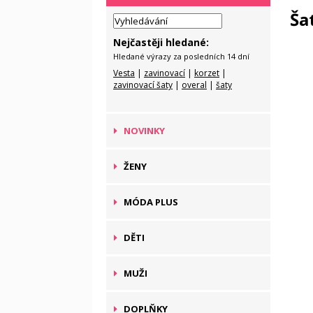
Ša
Nejčastěji hledané:
Hledané výrazy za posledních 14 dní
Vesta
|
zavinovací
|
korzet
|
zavinovací šaty
|
overal
|
šaty
NOVINKY
ŽENY
MÓDA PLUS
DĚTI
MUŽI
DOPLŇKY