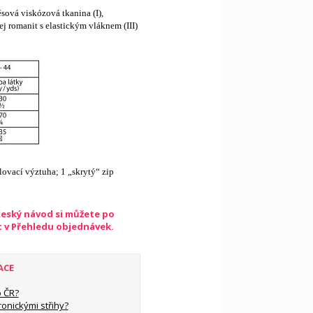
sová viskózová tkanina (I),
zej romanit s elastickým vláknem (III)
lovací výztuha; 1 „skrytý“ zip
český návod si můžete po
t v Přehledu objednávek.
ACE
 ČR?
ronickými střihy?