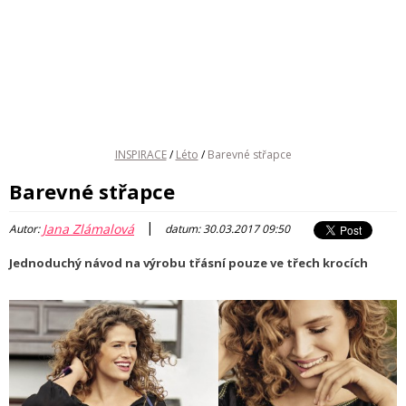
INSPIRACE
/
Léto
/
Barevné střapce
Barevné střapce
|
Jana Zlámalová
Autor:
datum: 30.03.2017 09:50
Jednoduchý návod na výrobu třásní pouze ve třech krocích