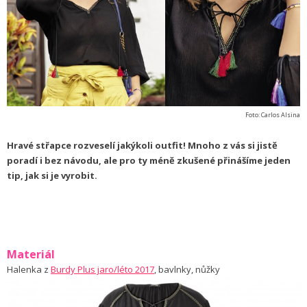
Foto: Carlos Alsina
Hravé střapce rozveselí jakýkoli outfit! Mnoho z vás si jistě
poradí i bez návodu, ale pro ty méně zkušené přinášíme jeden
tip, jak si je vyrobit.
Materiál
Halenka z
Burdy Plus jaro/léto 2017
, bavlnky, nůžky