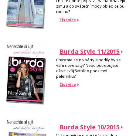
chcete dobře připravit na nadcházející
zimu a do sváteční módy obléci celou
rodinu?
Číst více
Burda Style 11/2015
Chystáte se na párty a hodily by se
vám nové šaty? Nebo potřebujete
oživit svůj šatník o podzimní
pelerínku?
Číst více
Burda Style 10/2015
V chladnějším počasí vás snadno