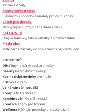
Mozaika & Šály
Štedrý večer nastal
Slavnostní i pohodové modely pro celou rodinu
Vášeň pro detaily
Neobyčejné outfity s nádechem luxusu
Soft & Wild
Hřejivé halenky, šaty a kabátky z vlněných látek
Móda plus
Malé černé zázraky do společnosti i na všední den
PODROBNĚ:
Děti
Tipy na dárky pod stromeček
Beauty
Bezchybný make-up
Kosmetické novinky
pro muže
Křížovka
o ceny
Velká vánoční soutěž
Předplatné
s dárkem
Kombinování
Co s čím nosit?
Kreativ
Nápady pro tvoření
Wellness
Hýčkající produkty pro vaše blízké