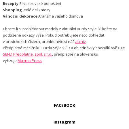
Recepty
Silvestrovské pohoštění
Shopping
Jedlé delikatesy
Vánoční dekorace
Aranžmá vašeho domova
Chcete-li si prohlédnout modely z aktuální Burdy Style, klikněte na
podtržené odkazy výše. Pokud potřebujete něco dohledat
v předchozích číslech, prohlédněte si náš
archiv
.
Předplatné měsíčníku Burda Style v ČR a objednávky speciálů vyřizuje
SEND Předplatné, spol. s r.o.
, předplatné na Slovensku
vyřizuje
Magnet Press
.
FACEBOOK
Instagram