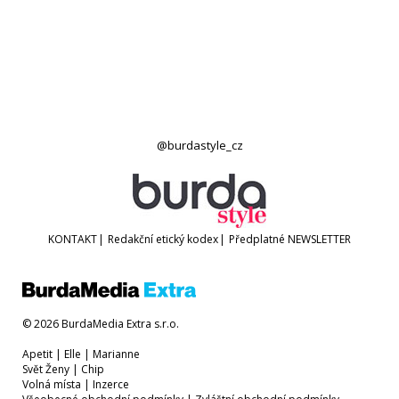
@burdastyle_cz
KONTAKT
|
Redakční etický kodex
|
Předplatné
NEWSLETTER
© 2026 BurdaMedia Extra s.r.o.
Apetit
|
Elle
|
Marianne
Svět Ženy
|
Chip
Volná místa
|
Inzerce