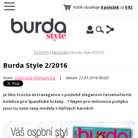
Košík obsahuje
0 položek
za
0 Kč
ČASOPIS
/
Měsíčníky
/
Burda Style 2/2016
Burda Style 2/2016
|
Gabriela Altmanová
Autor:
datum: 27.01.2016 06:03
Je libo trocha extravagance v podobě elegantní červenočerné
kolekce pro španělské krásky...? Nejen pro milovnice pohybu
jsou tu zase sexy modely v hýřivých barvách.