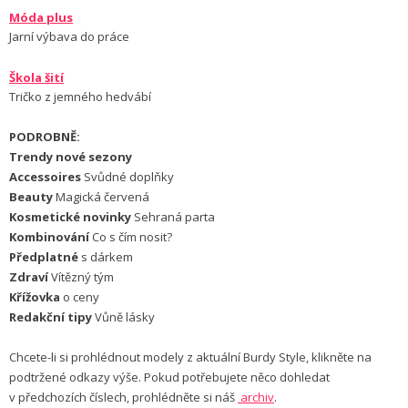
Móda plus
Jarní výbava do práce
Škola šití
Tričko z jemného hedvábí
PODROBNĚ:
Trendy nové sezony
Accessoires
Svůdné doplňky
Beauty
Magická červená
Kosmetické novinky
Sehraná parta
Kombinování
Co s čím nosit?
Předplatné
s dárkem
Zdraví
Vítězný tým
Křížovka
o ceny
Redakční tipy
Vůně lásky
Chcete-li si prohlédnout modely z aktuální Burdy Style, klikněte na
podtržené odkazy výše. Pokud potřebujete něco dohledat
v předchozích číslech, prohlédněte si náš
archiv
.