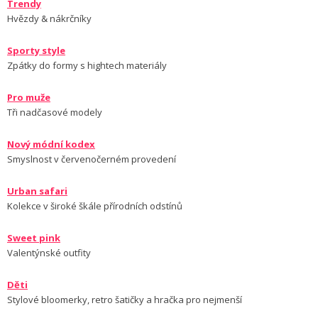
Trendy
Hvězdy & nákrčníky
Sporty style
Zpátky do formy s hightech materiály
Pro muže
Tři nadčasové modely
Nový módní kodex
Smyslnost v červenočerném provedení
Urban safari
Kolekce v široké škále přírodních odstínů
Sweet pink
Valentýnské outfity
Děti
Stylové bloomerky, retro šatičky a hračka pro nejmenší