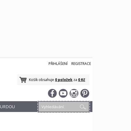
PŘIHLÁŠENÍ
REGISTRACE
Košík obsahuje
0 položek
za
0 Kč
 BURDOU