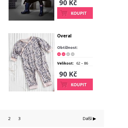
90 Kč
Overal
Obtížnost:
Velikost:
62 – 86
90 Kč
1
2
3
Další ▶