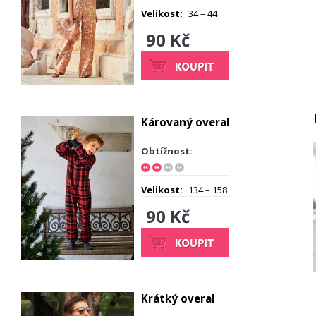
Velikost:
34 – 44
90 Kč
Károvaný overal
Obtížnost:
Velikost:
134 – 158
90 Kč
Krátký overal