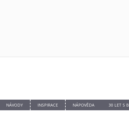
NÁVODY
INSPIRACE
NÁPOVĚDA
30 LET S