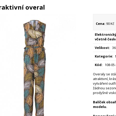
raktivní overal
Cena:
90 Kč
Elektronický
včetně česk
Velikost:
36
Kategorie:
Kód:
108-05
Overaly se stá
atraktivní, kr
vytváření outf
žádnou sezonu.
prodyšné viskó
Balíček obsah
modelu.