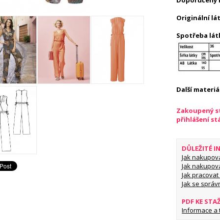
Doporučený m
Originální lát
Spotřeba lát
Další materiál
Zakoupený st
přihlášení s
DŮLEŽITÉ 
Jak nakupov
Jak nakupov
Jak pracovat 
Jak se správ
PDF KE STA
Informace a ti