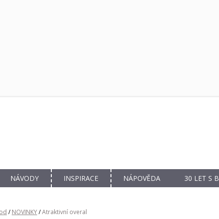
NÁVODY
INSPIRACE
NÁPOVĚDA
30 LET S
od
/
NOVINKY
/
Atraktivní overal