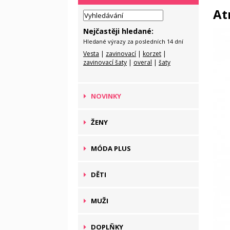
At
Nejčastěji hledané:
Hledané výrazy za posledních 14 dní
Vesta
|
zavinovací
|
korzet
|
zavinovací šaty
|
overal
|
šaty
NOVINKY
ŽENY
MÓDA PLUS
DĚTI
MUŽI
DOPLŇKY