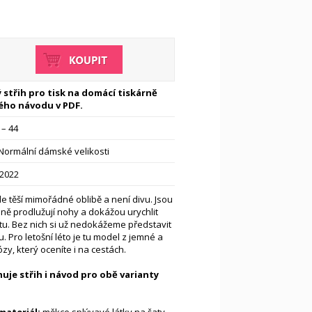
 střih pro tisk na domácí tiskárně
ého návodu v PDF.
 – 44
Normální dámské velikosti
-2022
le těší mimořádné oblibě a není divu. Jsou
ásně prodlužují nohy a dokážou urychlit
itu. Bez nich si už nedokážeme představit
 Pro letošní léto je tu model z jemné a
zy, který oceníte i na cestách.
uje střih i návod pro obě varianty