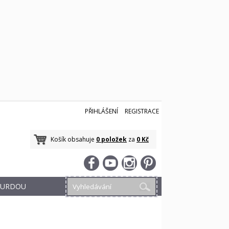
PŘIHLÁŠENÍ
REGISTRACE
Košík obsahuje
0 položek
za
0 Kč
 BURDOU