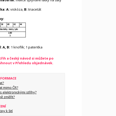
ateriál:
měkce splývavé látky na šaty
ka: A:
viskóza,
B:
triacetát
ky:
: A, B:
1 knoflík; 1 patentka
řih a český návod si můžete po
táhnout v Přehledu objednávek.
INFORMACE
at?
at mimo ČR?
s elektronickými střihy?
ně změřit?
ŽENÍ
py k šití