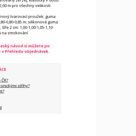
uhovaný žerzej, elastický v obou
2,00 m pro všechny velikosti
línový tvarovací proužek; guma
-0,80-0,80-0,85 m; silikonová guma
 šíře 2 cm: 1,00-1,00-1,05-1,10-
ka na smokování
český návod si můžete po
t v Přehledu objednávek.
ACE
 ČR?
ronickými střihy?
it?
í