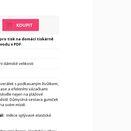
 pro tisk na domácí tiskárně
vodu v PDF.
í dámské velikosti
verálek s pod­kasaným živůtkem,
ase a efektními vázačkami
 skvěle nejen na plážové
městě. Důmyslná sestava gumiček
 na svém místě.
l:
měkce splývavé elastické