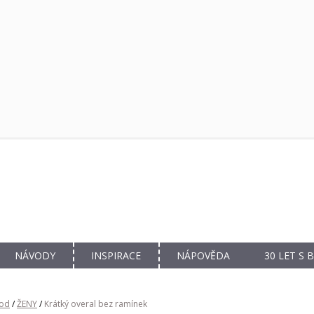
NÁVODY
INSPIRACE
NÁPOVĚDA
30 LET S
od
/
ŽENY
/
Krátký overal bez ramínek