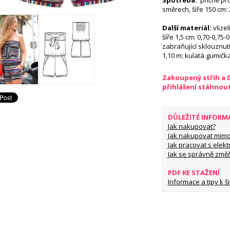
Spotřeba:
příčně pr
směrech, šíře 150 cm: 
Další materiál:
vlize
šíře 1,5 cm: 0,70-0,75
zabraňující sklouznutí,
1,10 m; kulatá gumič
Zakoupený střih a 
přihlášení stáhnou
DŮLEŽITÉ INFORM
Jak nakupovat?
Jak nakupovat mimo
Jak pracovat s elekt
Jak se správně změř
PDF KE STAŽENÍ
Informace a tipy k šit