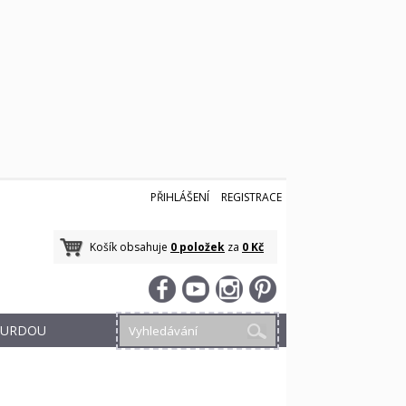
PŘIHLÁŠENÍ
REGISTRACE
Košík obsahuje
0 položek
za
0 Kč
 BURDOU