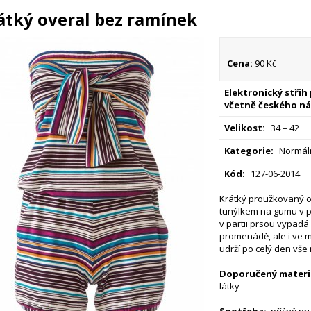
átký overal bez ramínek
Cena:
90 Kč
Elektronický střih
včetně českého ná
Velikost:
34 – 42
Kategorie:
Normáln
Kód:
127-06-2014
Krátký proužkovaný o
tunýlkem na gumu v p
v partii prsou vypadá
promenádě, ale i ve 
udrží po celý den vše
Doporučený materiá
látky