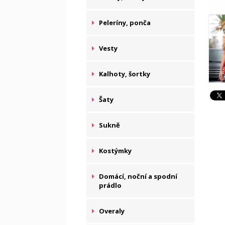
Peleríny, ponča
Vesty
Kalhoty, šortky
Šaty
Sukně
Kostýmky
Domácí, noční a spodní
prádlo
Overaly