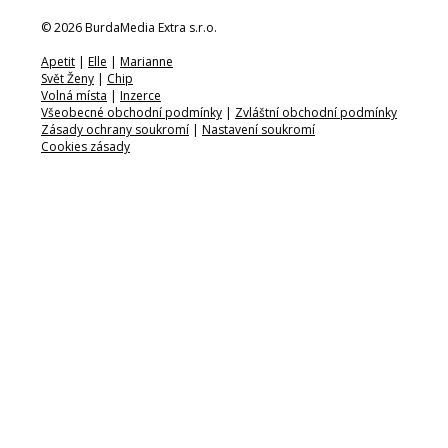
© 2026 BurdaMedia Extra s.r.o.
Apetit
|
Elle
|
Marianne
Svět Ženy
|
Chip
Volná místa
|
Inzerce
Všeobecné obchodní podmínky
|
Zvláštní obchodní podmínky
Zásady ochrany soukromí
|
Nastavení soukromí
Cookies zásady