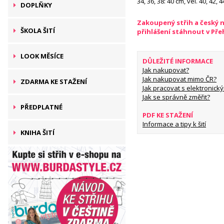
34, 36, 38: 40 cm, vel. 40, 42, 
DOPLŇKY
Zakoupený střih a český 
ŠKOLA ŠITÍ
přihlášení stáhnout v Př
LOOK MĚSÍCE
DŮLEŽITÉ INFORMACE
Jak nakupovat?
Jak nakupovat mimo ČR?
ZDARMA KE STAŽENÍ
Jak pracovat s elektronický
Jak se správně změřit?
PŘEDPLATNÉ
PDF KE STAŽENÍ
Informace a tipy k šití
KNIHA ŠITÍ