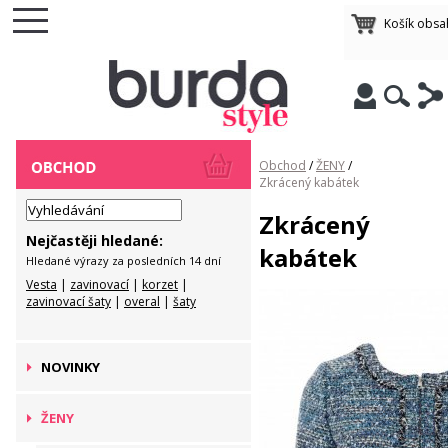
Košík obsa
Obchod
/
ŽENY
/
Zkrácený kabátek
Zkrácený
Nejčastěji hledané:
kabátek
Hledané výrazy za posledních 14 dní
Vesta
|
zavinovací
|
korzet
|
zavinovací šaty
|
overal
|
šaty
NOVINKY
ŽENY