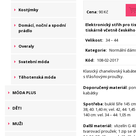
Kostýmky
Cena:
90 Kč
Elektronický střih pro t
Domácí, noční a spodní
tiskárně včetně českého
prádlo
Velikost:
34 – 44
Overaly
Kategorie:
Normální dáms
Kód:
108-02-2017
Svatební móda
Klasický chanelovský kabáte
s třásňovými proužky.
Těhotenská móda
Doporučený materiál:
poně
MÓDA PLUS
kabátky
Spotřeba:
buklé šíře 145 cm: 
DĚTI
38, 40: 1,40 m; vel. 42, 44: 1,
140 cm: vel. 34 – 44: 1,05 m
MUŽI
Další materiál:
vlizelín G 40
tvarovací proužek; 1 zip se d