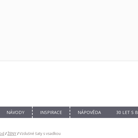
NÁVODY
INSPIRACE
NÁPOVĚDA
30 LET S
od
/
ŽENY
/
Vzdušné šaty s vsadkou