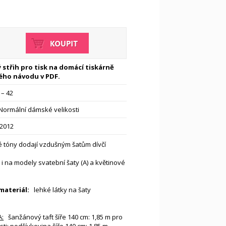
 střih pro tisk na domácí tiskárně
ého návodu v PDF.
 – 42
Normální dámské velikosti
-2012
 tóny dodají vzdušným šatům dívčí
t i na modely svatební šaty (A) a květinové
ateriál:
lehké látky na šaty
A:
šanžánový taft šíře 140 cm: 1,85 m pro