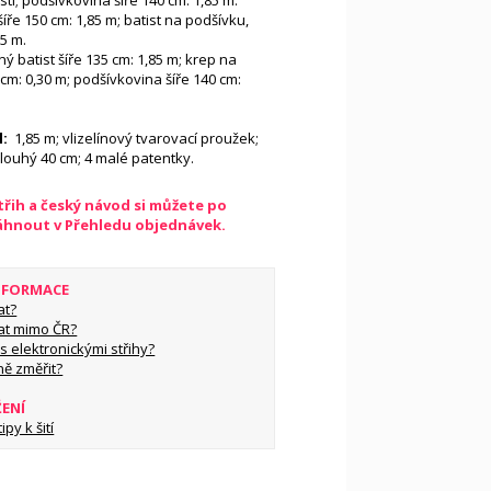
ti; podšívkovina šíře 140 cm: 1,85 m.
íře 150 cm: 1,85 m; batist na podšívku,
85 m.
 batist šíře 135 cm: 1,85 m; krep na
 cm: 0,30 m; podšívkovina šíře 140 cm:
l:
1,85 m; vlizelínový tvarovací proužek;
dlouhý 40 cm; 4 malé patentky.
řih a český návod si můžete po
táhnout v Přehledu objednávek.
INFORMACE
at?
at mimo ČR?
s elektronickými střihy?
ně změřit?
ŽENÍ
py k šití