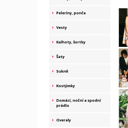
Peleríny, ponča
Vesty
Kalhoty, šortky
Šaty
Sukně
Kostýmky
Domácí, noční a spodní
prádlo
Overaly