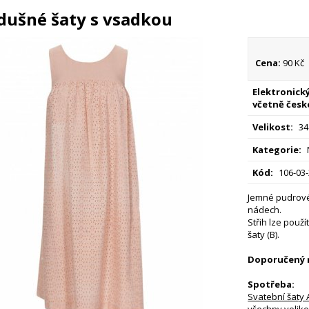
dušné šaty s vsadkou
Cena:
90 Kč
Elektronický
včetně česk
Velikost:
34
Kategorie:
Kód:
106-03
Jemné pudrové
nádech.
Střih lze použí
šaty (B).
Doporučený m
Spotřeba:
Svatební šaty 