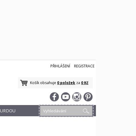
PŘIHLÁŠENÍ
REGISTRACE
Košík obsahuje
0 položek
za
0 Kč
 BURDOU