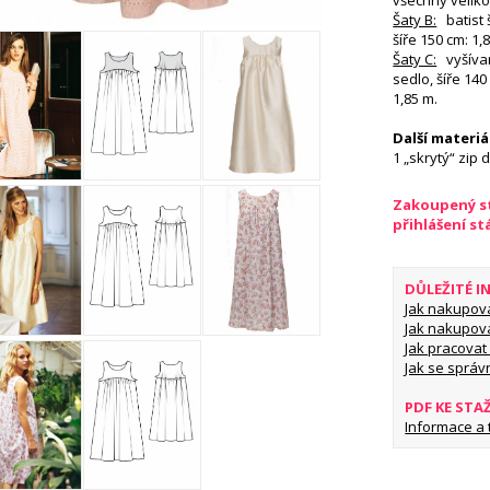
všechny velikos
Šaty B:
batist š
šíře 150 cm: 1,
Šaty C:
vyšívaný
sedlo, šíře 140
1,85 m.
Další materiá
1 „skrytý“ zip 
Zakoupený st
přihlášení s
DŮLEŽITÉ 
Jak nakupov
Jak nakupov
Jak pracovat 
Jak se správ
PDF KE STA
Informace a ti