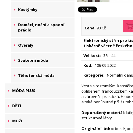
Kostýmky
Domácí, noční a spodní
Cena:
90 Kč
prádlo
Elektronický střih pro t
Overaly
tiskárně včetně českého
Velikost:
36 – 44
Svatební móda
Kód:
106-09-2022
Kategorie:
Normální dáms
Těhotenská móda
Vesta s roztomilými kapsičkam
MÓDA PLUS
oblíbeném francouzském kabá
a zároveň i praktická. Hlub
a také není nutné příliš uta
DĚTI
Doporučený materiál:
látk
strukturové látky
MUŽI
Originální látka:
buklé, po