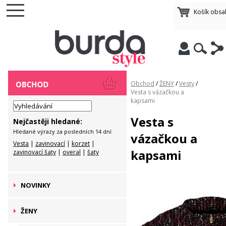
Košík obsa
Obchod
/
ŽENY
/
Vesty
/
Vesta s vázačkou a
kapsami
Vesta s
Nejčastěji hledané:
Hledané výrazy za posledních 14 dní
vázačkou a
Vesta
|
zavinovací
|
korzet
|
kapsami
zavinovací šaty
|
overal
|
šaty
NOVINKY
ŽENY