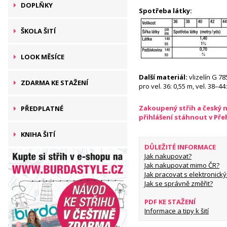
DOPLŇKY
Spotřeba látky:
ŠKOLA ŠITÍ
LOOK MĚSÍCE
Další materiál:
vlizelín G 78
ZDARMA KE STAŽENÍ
pro vel. 36: 0,55 m, vel. 38–44
Zakoupený střih a český 
PŘEDPLATNÉ
přihlášení stáhnout v Př
KNIHA ŠITÍ
DŮLEŽITÉ INFORMACE
Jak nakupovat?
Jak nakupovat mimo ČR?
Jak pracovat s elektronický
Jak se správně změřit?
PDF KE STAŽENÍ
Informace a tipy k šití