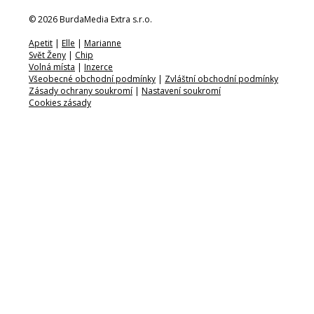
© 2026 BurdaMedia Extra s.r.o.
Apetit
|
Elle
|
Marianne
Svět Ženy
|
Chip
Volná místa
|
Inzerce
Všeobecné obchodní podmínky
|
Zvláštní obchodní podmínky
Zásady ochrany soukromí
|
Nastavení soukromí
Cookies zásady