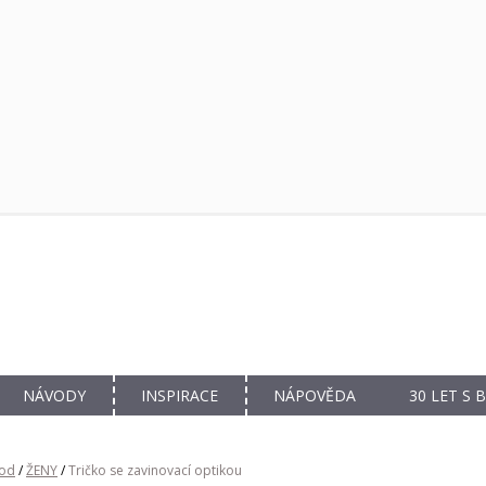
NÁVODY
INSPIRACE
NÁPOVĚDA
30 LET S
od
/
ŽENY
/
Tričko se zavinovací optikou