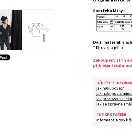
Originální látka:
žer
Spotřeba látky:
Další materiál:
elast
T15; dvojitá jehla
Zakoupený střih a 
přihlášení stáhnou
DŮLEŽITÉ INFORM
Jak nakupovat?
Jak nakupovat mimo
Jak pracovat s elekt
Jak se správně změř
PDF KE STAŽENÍ
Informace a tipy k šit