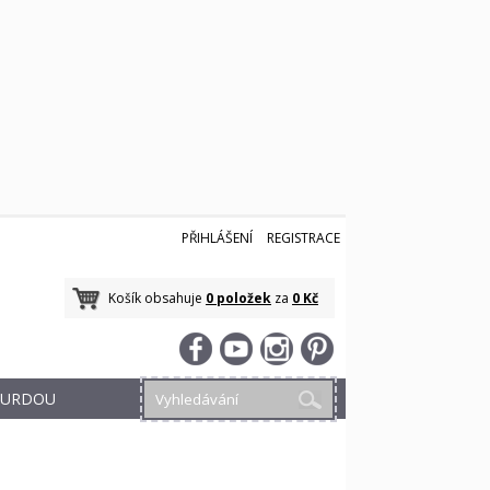
PŘIHLÁŠENÍ
REGISTRACE
Košík obsahuje
0 položek
za
0 Kč
 BURDOU