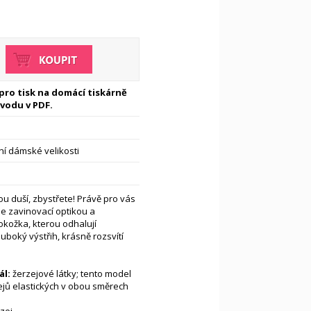
 pro tisk na domácí tiskárně
vodu v PDF.
í dámské velikosti
u duší, zbystřete! Právě pro vás
se zavinovací optikou a
okožka, kterou odhalují
luboký výstřih, krásně rozsvítí
l:
žerzejové látky; tento model
ejů elastických v obou směrech