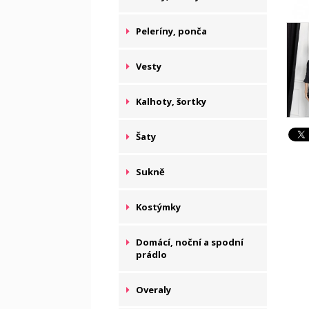
Peleríny, ponča
Vesty
Kalhoty, šortky
Šaty
Sukně
Kostýmky
Domácí, noční a spodní
prádlo
Overaly