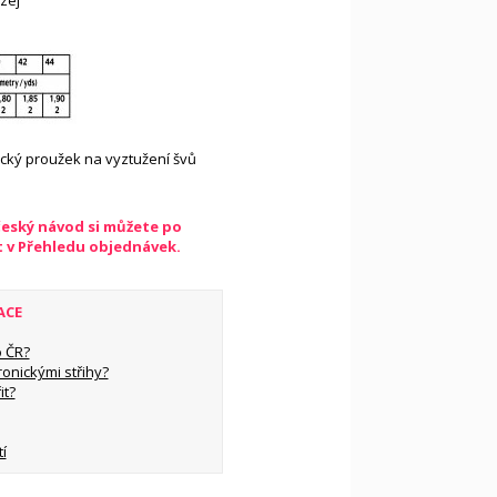
zej
ický proužek na vyztužení švů
český návod si můžete po
t v Přehledu objednávek.
ACE
 ČR?
ronickými střihy?
it?
í