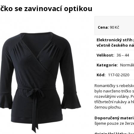
ičko se zavinovací optikou
Cena:
90 Kč
Elektronický střih
včetně českého ná
Velikost:
36 – 44
Kategorie:
Normáln
Kód:
117-02-2020
Romantičky s rebelsko
bylo navrženo tričko 
rozevlátými volány. P
tříčtvrteční rukávy a h
černou plochu.
Doporučený materiá
šijeme pouze ze žerz