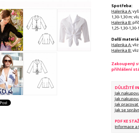
Spotřeba:
Halenka A:
vyší
1,30-1,30 m; vl
Halenka B:
příč
1,25-1,30-1,30-1
Další materiá
Halenka A:
vliz
Halenka B:
vliz
Zakoupený st
přihlášení s
DŮLEŽITÉ 
Jak nakupov
Jak nakupov
Jak pracovat 
Jak se správ
PDF KE STA
Informace a ti