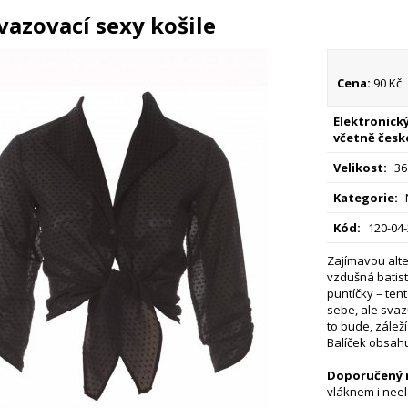
vazovací sexy košile
Cena:
90 Kč
Elektronický
včetně česk
Velikost:
36
Kategorie:
Kód:
120-04
Zajímavou alte
vzdušná batis
puntíčky – ten
sebe, ale svaz
to bude, zálež
Balíček obsahuj
Doporučený m
vláknem i neel