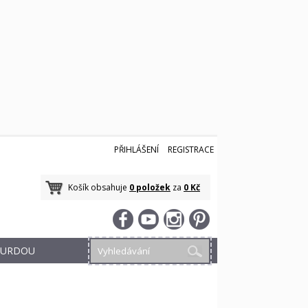
PŘIHLÁŠENÍ
REGISTRACE
Košík obsahuje
0 položek
za
0 Kč
 BURDOU