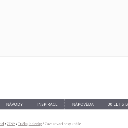
NÁVODY
INSPIRACE
NÁPOVĚDA
30 LET S
od
/
ŽENY
/
Trička, halenky
/
Zavazovací sexy košile