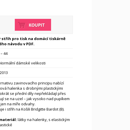
 střih pro tisk na domácí tiskárně
ého návodu v PDF.
 – 44
Normální dámské velikosti
-2013
rnativu zavinovacího principu nabízí
tová halenka s drobnými plastickými
tokrát se přední díly nepřekládají přes
ují se na uzel – jak vysoko nad pupíkem
í jen na míře odvahy.
e i střih na Košili Bridgitte Bardot (B).
ateriál:
látky na halenky, s elastickým
astické