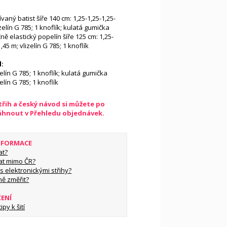
vaný batist šíře 140 cm: 1,25-1,25-1,25-
izelín G 785; 1 knoflík; kulatá gumička
ně elastický popelín šíře 125 cm: 1,25-
,45 m; vlizelín G 785; 1 knoflík
l:
elín G 785; 1 knoflík; kulatá gumička
elín G 785; 1 knoflík
řih a český návod si můžete po
táhnout v Přehledu objednávek.
INFORMACE
at?
at mimo ČR?
s elektronickými střihy?
ně změřit?
ŽENÍ
py k šití