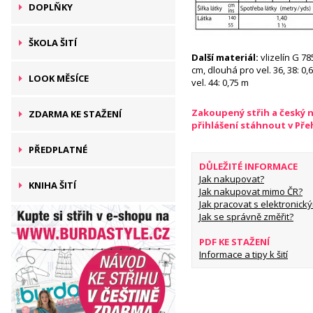
DOPLŇKY
ŠKOLA ŠITÍ
Další materiál:
vlizelín G 78
cm, dlouhá pro vel. 36, 38: 0,6
LOOK MĚSÍCE
vel. 44: 0,75 m
Zakoupený střih a český 
ZDARMA KE STAŽENÍ
přihlášení stáhnout v Př
PŘEDPLATNÉ
DŮLEŽITÉ INFORMACE
Jak nakupovat?
KNIHA ŠITÍ
Jak nakupovat mimo ČR?
Jak pracovat s elektronický
Jak se správně změřit?
PDF KE STAŽENÍ
Informace a tipy k šití