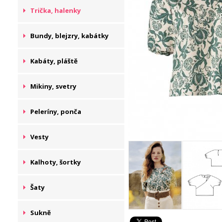
Trička, halenky
Bundy, blejzry, kabátky
Kabáty, pláště
Mikiny, svetry
Peleríny, ponča
Vesty
Kalhoty, šortky
Šaty
Sukně