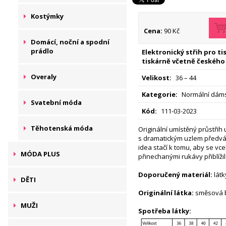
Kostýmky
Cena:
90 Kč
Domácí, noční a spodní
prádlo
Elektronický střih pro t
tiskárně včetně českého
Overaly
Velikost:
36 – 44
Kategorie:
Normální dáms
Svatební móda
Kód:
111-03-2023
Těhotenská móda
Originální umístěný průstřih 
s dramatickým uzlem předvád
idea stačí k tomu, aby se vce
MÓDA PLUS
přinechanými rukávy přiblíži
Doporučený materiál:
látk
DĚTI
Originální látka:
směsová 
MUŽI
Spotřeba látky: