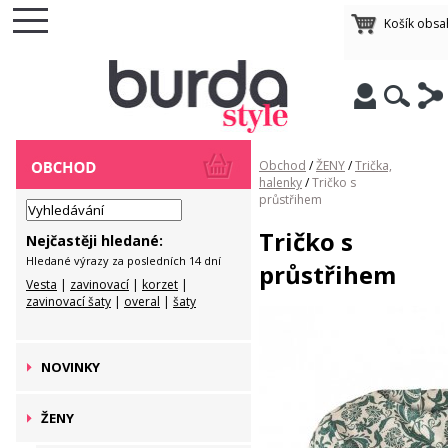
Košík obsa
Obchod
/
ŽENY
/
Trička,
halenky
/
Tričko s
průstřihem
Tričko s
Nejčastěji hledané:
Hledané výrazy za posledních 14 dní
průstřihem
Vesta
|
zavinovací
|
korzet
|
zavinovací šaty
|
overal
|
šaty
NOVINKY
ŽENY