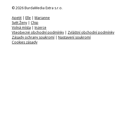
© 2026 BurdaMedia Extra s.r.o.
Apetit
|
Elle
|
Marianne
Svět Ženy
|
Chip
Volná místa
|
Inzerce
Všeobecné obchodní podmínky
|
Zvláštní obchodní podmínky
Zásady ochrany soukromí
|
Nastavení soukromí
Cookies zásady