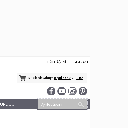
PŘIHLÁŠENÍ
REGISTRACE
Košík obsahuje
0 položek
za
0 Kč
 BURDOU