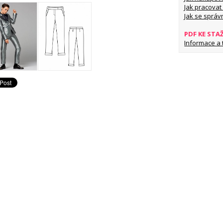
Jak pracovat 
Jak se správ
PDF KE STA
Informace a ti