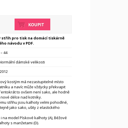
 střih pro tisk na domácí tiskárně
ého návodu v PDF.
 – 44
Normální dámské velikosti
-2012
otový kostým má nezastupitelné místo
atníku a navíc může vždycky překvapit
Tentokrát to ovšem není sako, ale hodně
 nové délce nad kotníky.
mu střihu jsou kalhoty velmi pohodlné,
tejně jako sako, ušity z elastického
t i na model Pískové kalhoty (A), Béžové
Kalhoty s manžetami (D).