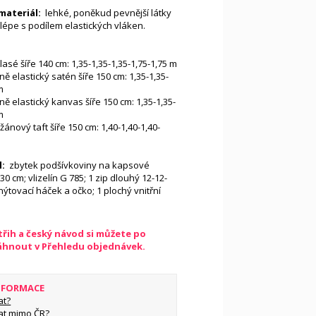
materiál:
lehké, poněkud pevnější látky
jlépe s podílem elastických vláken.
asé šíře 140 cm: 1,35-1,35-1,35-1,75-1,75 m
ně elastický satén šíře 150 cm: 1,35-1,35-
m
ně elastický kanvas šíře 150 cm: 1,35-1,35-
m
ánový taft šíře 150 cm: 1,40-1,40-1,40-
l:
zbytek podšívkoviny na kapsové
 30 cm; vlizelín G 785; 1 zip dlouhý 12-12-
nýtovací háček a očko; 1 plochý vnitřní
řih a český návod si můžete po
táhnout v Přehledu objednávek.
INFORMACE
at?
at mimo ČR?