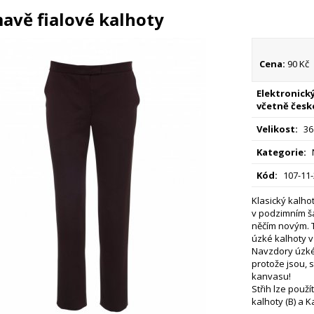
avě fialové kalhoty
Cena:
90 Kč
Elektronický
včetně česk
Velikost:
36
Kategorie:
Kód:
107-11
Klasický kalh
v podzimním š
něčím novým. 
úzké kalhoty v
Navzdory úzké
protože jsou, s
kanvasu!
Střih lze použí
kalhoty (B) a 