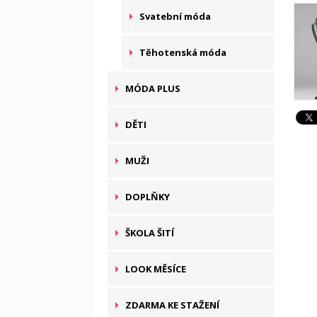
Svatební móda
Těhotenská móda
MÓDA PLUS
DĚTI
MUŽI
DOPLŇKY
ŠKOLA ŠITÍ
LOOK MĚSÍCE
ZDARMA KE STAŽENÍ