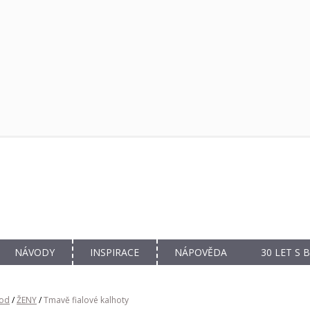
NÁVODY
INSPIRACE
NÁPOVĚDA
30 LET S
od
/
ŽENY
/
Tmavě fialové kalhoty