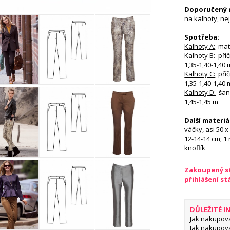
Doporučený 
na kalhoty, ne
Spotřeba:
Kalhoty A:
matl
Kalhoty B:
příč
1,35-1,40-1,40 
Kalhoty C:
příč
1,35-1,40-1,40 
Kalhoty D:
šanž
1,45-1,45 m
Další materiá
váčky, asi 50 x
12-14-14 cm; 1 
knoflík
Zakoupený st
přihlášení s
DŮLEŽITÉ 
Jak nakupov
Jak nakupov