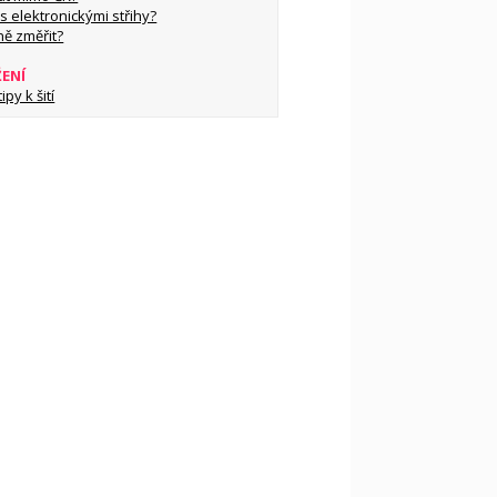
s elektronickými střihy?
ně změřit?
ŽENÍ
py k šití