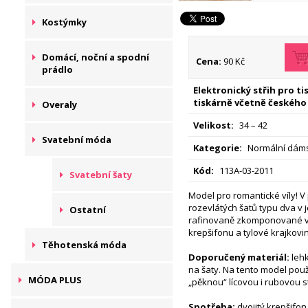
Kostýmky
Domácí, noční a spodní
Cena:
90 Kč
prádlo
Elektronický střih pro t
tiskárně včetně českého
Overaly
Velikost:
34 – 42
Svatební móda
Kategorie:
Normální dáms
Kód:
113A-03-2011
Svatební šaty
Model pro romantické víly! 
rozevlátých šatů typu dva v
Ostatní
rafinovaně zkomponované v
krepšifonu a tylové krajkovin
Těhotenská móda
Doporučený materiál:
leh
na šaty. Na tento model pou
MÓDA PLUS
„pěknou“ lícovou i rubovou s
Spotřeba:
dvojitý krepšifon