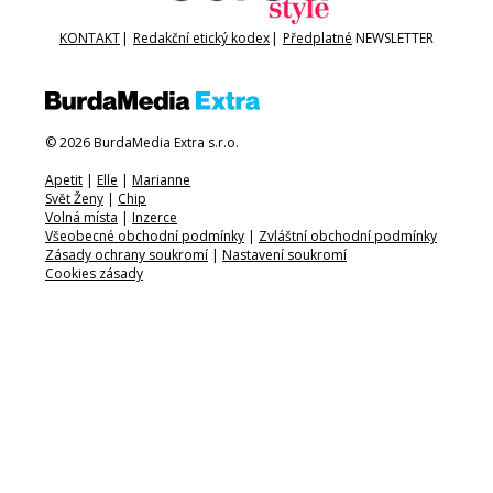
KONTAKT
|
Redakční etický kodex
|
Předplatné
NEWSLETTER
© 2026 BurdaMedia Extra s.r.o.
Apetit
|
Elle
|
Marianne
Svět Ženy
|
Chip
Volná místa
|
Inzerce
Všeobecné obchodní podmínky
|
Zvláštní obchodní podmínky
Zásady ochrany soukromí
|
Nastavení soukromí
Cookies zásady