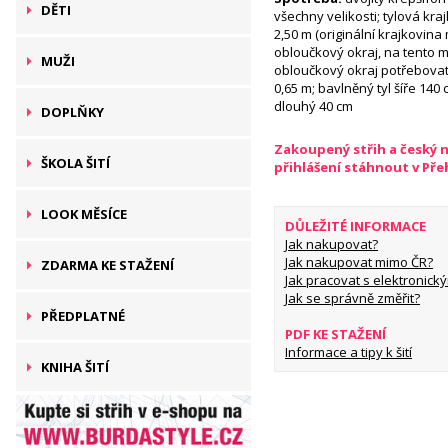
DĚTI
všechny velikosti; tylová kra
2,50 m (originální krajkovin
obloučkový okraj, na tento 
MUŽI
obloučkový okraj potřebovat)
0,65 m; bavlněný tyl šíře 140 c
dlouhý 40 cm
DOPLŇKY
Zakoupený střih a český 
ŠKOLA ŠITÍ
přihlášení stáhnout v Př
LOOK MĚSÍCE
DŮLEŽITÉ INFORMACE
Jak nakupovat?
Jak nakupovat mimo ČR?
ZDARMA KE STAŽENÍ
Jak pracovat s elektronický
Jak se správně změřit?
PŘEDPLATNÉ
PDF KE STAŽENÍ
Informace a tipy k šití
KNIHA ŠITÍ