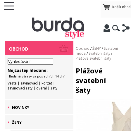
Košík obsa
Obchod
/
ŽENY
/
Svatební
móda
/
Svatební šaty
/
Plážové svatební šaty
Plážové
Nejčastěji hledané:
Hledané výrazy za posledních 14 dní
svatební
Vesta
|
zavinovací
|
korzet
|
šaty
zavinovací šaty
|
overal
|
šaty
NOVINKY
ŽENY