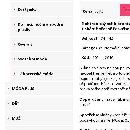
Kostýmky
Cena:
90 Kč
Elektronický střih pro t
Domácí, noční a spodní
tiskárně včetně českého
prádlo
Velikost:
34 – 42
Overaly
Kategorie:
Normální dáms
Kód:
102-11-2016
Svatební móda
Sukně s volány nejsou pouze
naopak! Jen je třeba tyto př
Těhotenská móda
pojmout, aby vynikla jejich ro
případě modré mini tvoří zák
MÓDA PLUS
hravá tečka patří roztančené 
Doporučený materiál:
měkc
DĚTI
sukně
Spotřeba:
vlněný krep šíře 
MUŽI
podšívkovina šíře 140 cm: 0,