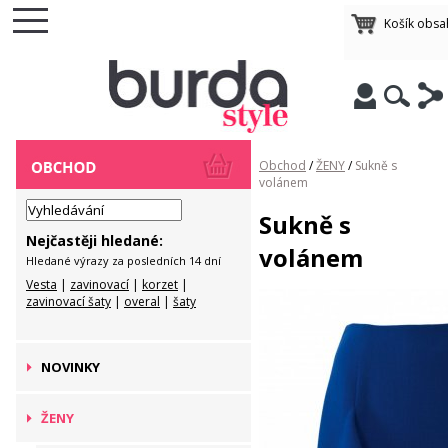
Košík obsa
Obchod
/
ŽENY
/
Sukně s
volánem
Sukně s
Nejčastěji hledané:
volánem
Hledané výrazy za posledních 14 dní
Vesta
|
zavinovací
|
korzet
|
zavinovací šaty
|
overal
|
šaty
NOVINKY
ŽENY