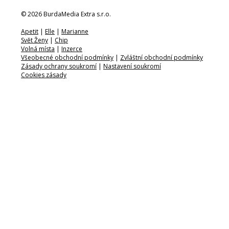
© 2026 BurdaMedia Extra s.r.o.
Apetit
|
Elle
|
Marianne
Svět Ženy
|
Chip
Volná místa
|
Inzerce
Všeobecné obchodní podmínky
|
Zvláštní obchodní podmínky
Zásady ochrany soukromí
|
Nastavení soukromí
Cookies zásady