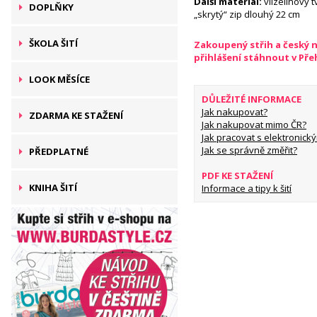
Další materiál:
vlizelínový t
DOPLŇKY
„skrytý“ zip dlouhý 22 cm
ŠKOLA ŠITÍ
Zakoupený střih a český 
přihlášení stáhnout v Př
LOOK MĚSÍCE
DŮLEŽITÉ INFORMACE
Jak nakupovat?
ZDARMA KE STAŽENÍ
Jak nakupovat mimo ČR?
Jak pracovat s elektronický
Jak se správně změřit?
PŘEDPLATNÉ
PDF KE STAŽENÍ
KNIHA ŠITÍ
Informace a tipy k šití