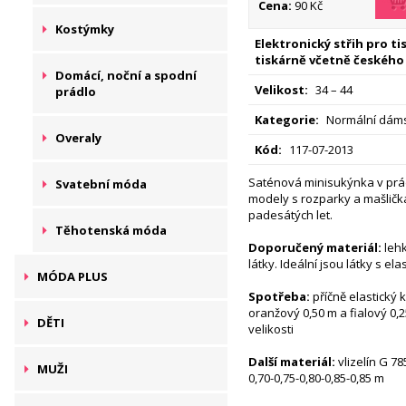
Cena:
90 Kč
Kostýmky
Elektronický střih pro t
tiskárně včetně českého
Domácí, noční a spodní
Velikost:
34 – 44
prádlo
Kategorie:
Normální dáms
Overaly
Kód:
117-07-2013
Saténová minisukýnka v prá
Svatební móda
modely s rozparky a mašličk
padesátých let.
Těhotenská móda
Doporučený materiál:
lehk
látky. Ideální jsou látky s e
MÓDA PLUS
Spotřeba:
příčně elastický 
oranžový 0,50 m a fialový 0,
DĚTI
velikosti
Další materiál:
vlizelín G 78
MUŽI
0,70-0,75-0,80-0,85-0,85 m