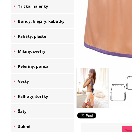
Trička, halenky
Bundy, blejzry, kabátky
Kabáty, pláště
Mikiny, svetry
Peleríny, ponča
Vesty
Kalhoty, šortky
Šaty
Sukně