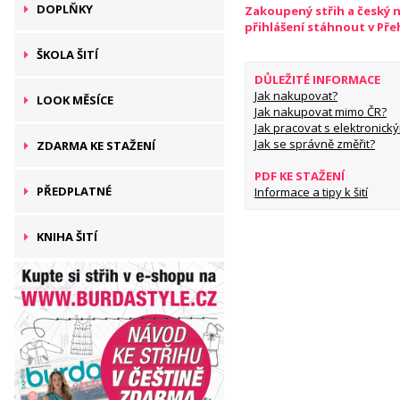
DOPLŇKY
Zakoupený střih a český 
přihlášení stáhnout v Př
ŠKOLA ŠITÍ
DŮLEŽITÉ INFORMACE
Jak nakupovat?
LOOK MĚSÍCE
Jak nakupovat mimo ČR?
Jak pracovat s elektronický
Jak se správně změřit?
ZDARMA KE STAŽENÍ
PDF KE STAŽENÍ
PŘEDPLATNÉ
Informace a tipy k šití
KNIHA ŠITÍ