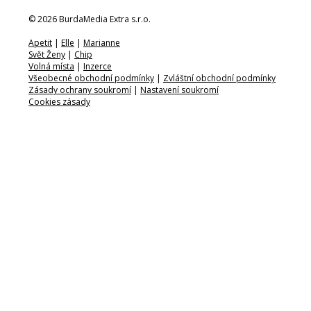
© 2026 BurdaMedia Extra s.r.o.
Apetit
|
Elle
|
Marianne
Svět Ženy
|
Chip
Volná místa
|
Inzerce
Všeobecné obchodní podmínky
|
Zvláštní obchodní podmínky
Zásady ochrany soukromí
|
Nastavení soukromí
Cookies zásady