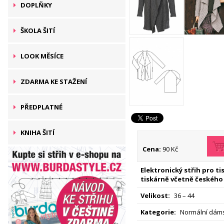
DOPLŇKY
ŠKOLA ŠITÍ
LOOK MĚSÍCE
ZDARMA KE STAŽENÍ
PŘEDPLATNÉ
KNIHA ŠITÍ
Cena:
90 Kč
Elektronický střih pro t
tiskárně včetně českého
Velikost:
36 – 44
Kategorie:
Normální dáms