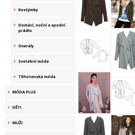
Kostýmky
Domácí, noční a spodní
prádlo
Overaly
Svatební móda
Těhotenská móda
MÓDA PLUS
DĚTI
MUŽI