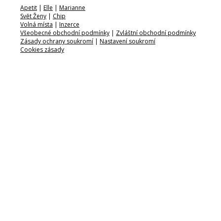
Apetit
|
Elle
|
Marianne
Svět Ženy
|
Chip
Volná místa
|
Inzerce
Všeobecné obchodní podmínky
|
Zvláštní obchodní podmínky
Zásady ochrany soukromí
|
Nastavení soukromí
Cookies zásady