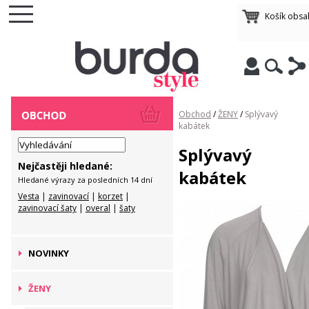
Košík obsa
Obchod
/
ŽENY
/
Splývavý
kabátek
Splývavý
Nejčastěji hledané:
kabátek
Hledané výrazy za posledních 14 dní
Vesta
|
zavinovací
|
korzet
|
zavinovací šaty
|
overal
|
šaty
NOVINKY
ŽENY