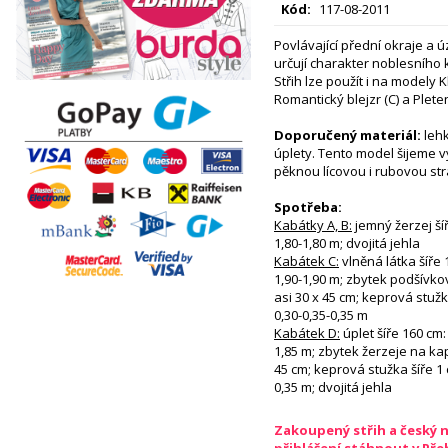
Kód:
117-08-2011
Povlávající přední okraje a 
určují charakter noblesního
Střih lze použít i na modely 
Romantický blejzr (C) a Plete
Doporučený materiál:
lehk
úplety. Tento model šijeme v
pěknou lícovou i rubovou st
Spotřeba:
Kabátky A, B:
jemný žerzej šíř
1,80-1,80 m; dvojitá jehla
Kabátek C:
vlněná látka šíře 
1,90-1,90 m; zbytek podšívk
asi 30 x 45 cm; keprová stužka
0,30-0,35-0,35 m
Kabátek D:
úplet šíře 160 cm: 
1,85 m; zbytek žerzeje na ka
45 cm; keprová stužka šíře 1 c
0,35 m; dvojitá jehla
Zakoupený střih a český 