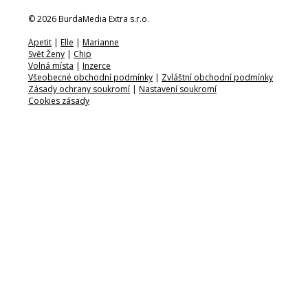
© 2026 BurdaMedia Extra s.r.o.
Apetit
|
Elle
|
Marianne
Svět Ženy
|
Chip
Volná místa
|
Inzerce
Všeobecné obchodní podmínky
|
Zvláštní obchodní podmínky
Zásady ochrany soukromí
|
Nastavení soukromí
Cookies zásady