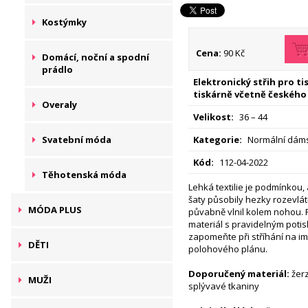
Kostýmky
Cena:
90 Kč
Domácí, noční a spodní
prádlo
Elektronický střih pro t
tiskárně včetně českého
Overaly
Velikost:
36 – 44
Svatební móda
Kategorie:
Normální dáms
Kód:
112-04-2022
Těhotenská móda
Lehká textilie je podmínkou
šaty působily hezky rozevlá
MÓDA PLUS
půvabně vlnil kolem nohou. 
materiál s pravidelným poti
zapomeňte při stříhání na im
DĚTI
polohového plánu.
Doporučený materiál:
žer
MUŽI
splývavé tkaniny