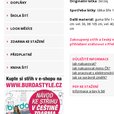
Originální látka:
žerzej
DOPLŇKY
Spotřeba látky:
látka šíře 
ŠKOLA ŠITÍ
Další materiál:
guma šíře 1 
cm: vel. 36, 38: 105 cm, vel. 40
LOOK MĚSÍCE
cm
Zakoupený střih a český 
ZDARMA KE STAŽENÍ
přihlášení stáhnout v Př
PŘEDPLATNÉ
DŮLEŽITÉ INFORMACE
Jak nakupovat?
KNIHA ŠITÍ
Jak nakupovat mimo ČR?
Jak pracovat s elektronický
Jak se správně změřit?
PDF KE STAŽENÍ
Informace a tipy k šití