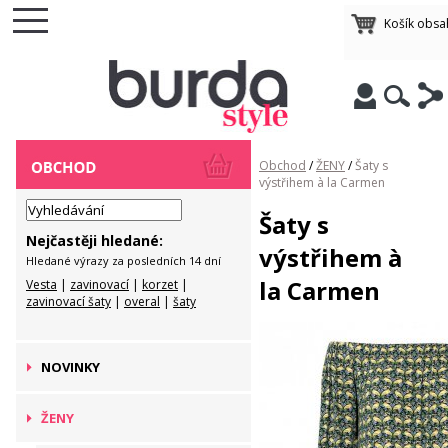
Košík obsa
Obchod
/
ŽENY
/
Šaty s
výstřihem à la Carmen
Šaty s
Nejčastěji hledané:
výstřihem à
Hledané výrazy za posledních 14 dní
la Carmen
Vesta
|
zavinovací
|
korzet
|
zavinovací šaty
|
overal
|
šaty
NOVINKY
ŽENY