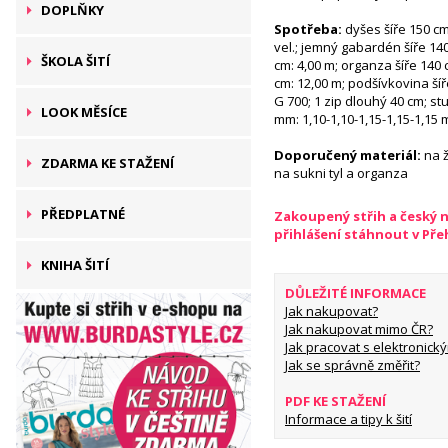
DOPLŇKY
Spotřeba:
dyšes šíře 150 c
vel.; jemný gabardén šíře 140 
ŠKOLA ŠITÍ
cm: 4,00 m; organza šíře 140 c
cm: 12,00 m; podšívkovina šíře
G 700; 1 zip dlouhý 40 cm; stu
LOOK MĚSÍCE
mm: 1,10-1,10-1,15-1,15-1,15 
Doporučený materiál:
na ž
ZDARMA KE STAŽENÍ
na sukni tyl a organza
PŘEDPLATNÉ
Zakoupený střih a český 
přihlášení stáhnout v Př
KNIHA ŠITÍ
DŮLEŽITÉ INFORMACE
Jak nakupovat?
Jak nakupovat mimo ČR?
Jak pracovat s elektronický
Jak se správně změřit?
PDF KE STAŽENÍ
Informace a tipy k šití