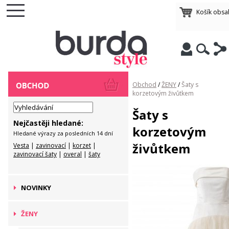
Košík obsa
Obchod
/
ŽENY
/
Šaty s
korzetovým živůtkem
Šaty s
Nejčastěji hledané:
korzetovým
Hledané výrazy za posledních 14 dní
živůtkem
Vesta
|
zavinovací
|
korzet
|
zavinovací šaty
|
overal
|
šaty
NOVINKY
ŽENY