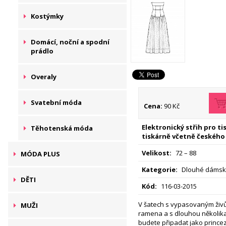
Kostýmky
Domácí, noční a spodní
prádlo
Overaly
Svatební móda
Cena:
90 Kč
Elektronický střih pro t
Těhotenská móda
tiskárně včetně českého
Velikost:
72 – 88
MÓDA PLUS
Kategorie:
Dlouhé dámské
DĚTI
Kód:
116-03-2015
V šatech s vypasovaným živ
MUŽI
ramena a s dlouhou několika
budete připadat jako prince