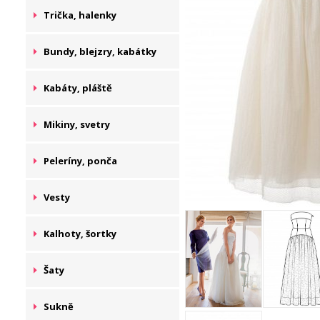
Trička, halenky
Bundy, blejzry, kabátky
Kabáty, pláště
Mikiny, svetry
Peleríny, ponča
Vesty
Kalhoty, šortky
Šaty
Sukně