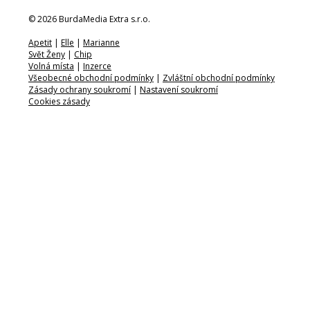
© 2026 BurdaMedia Extra s.r.o.
Apetit
|
Elle
|
Marianne
Svět Ženy
|
Chip
Volná místa
|
Inzerce
Všeobecné obchodní podmínky
|
Zvláštní obchodní podmínky
Zásady ochrany soukromí
|
Nastavení soukromí
Cookies zásady