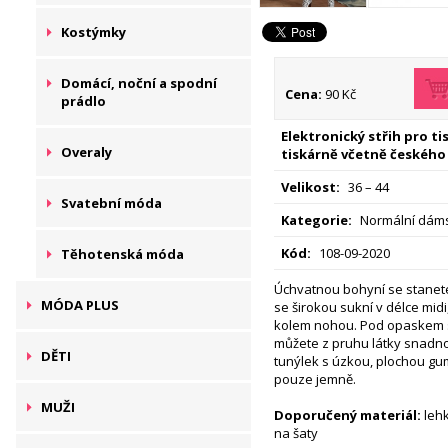
Kostýmky
Domácí, noční a spodní
Cena:
90 Kč
prádlo
Elektronický střih pro t
Overaly
tiskárně včetně českého
Velikost:
36 – 44
Svatební móda
Kategorie:
Normální dáms
Kód:
108-09-2020
Těhotenská móda
Úchvatnou bohyní se stanet
MÓDA PLUS
se širokou sukní v délce midi
kolem nohou. Pod opaskem s r
můžete z pruhu látky snadno
DĚTI
tunýlek s úzkou, plochou gu
pouze jemně.
MUŽI
Doporučený materiál:
lehk
na šaty