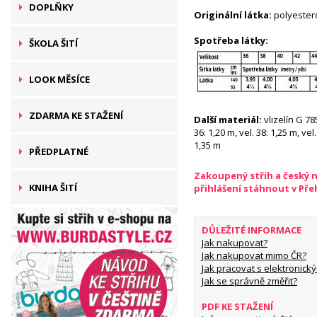
DOPLŇKY
Originální látka:
polyester
Spotřeba látky:
ŠKOLA ŠITÍ
LOOK MĚSÍCE
ZDARMA KE STAŽENÍ
Další materiál:
vlizelín G 78
36: 1,20 m, vel. 38: 1,25 m, vel.
1,35 m
PŘEDPLATNÉ
Zakoupený střih a český 
KNIHA ŠITÍ
přihlášení stáhnout v Př
DŮLEŽITÉ INFORMACE
Jak nakupovat?
Jak nakupovat mimo ČR?
Jak pracovat s elektronický
Jak se správně změřit?
PDF KE STAŽENÍ