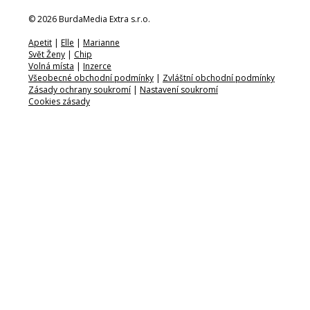
© 2026 BurdaMedia Extra s.r.o.
Apetit
|
Elle
|
Marianne
Svět Ženy
|
Chip
Volná místa
|
Inzerce
Všeobecné obchodní podmínky
|
Zvláštní obchodní podmínky
Zásady ochrany soukromí
|
Nastavení soukromí
Cookies zásady