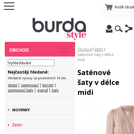
Košík obsa
Obchod
/
ŽENY
/
Saténové šaty v délce
midi
Saténové
Nejčastěji hledané:
Hledané výrazy za posledních 14 dní
šaty v délce
Vesta
|
zavinovací
|
korzet
|
midi
zavinovací šaty
|
overal
|
šaty
NOVINKY
ŽENY