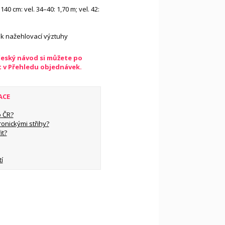
140 cm: vel. 34–40: 1,70 m; vel. 42:
k nažehlovací výztuhy
český návod si můžete po
t v Přehledu objednávek.
ACE
 ČR?
ronickými střihy?
it?
í