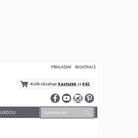
PŘIHLÁŠENÍ
REGISTRACE
Košík obsahuje
0 položek
za
0 Kč
 BURDOU