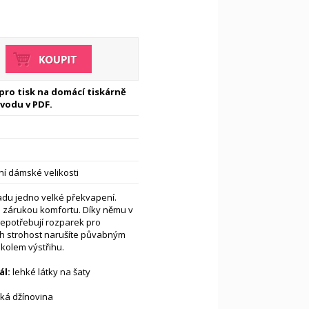
 pro tisk na domácí tiskárně
vodu v PDF.
í dámské velikosti
adu jedno velké překvapení.
e zárukou komfortu. Díky němu v
nepotřebují rozparek pro
ch strohost narušíte půvabným
 kolem výstřihu.
l:
lehké látky na šaty
ká džínovina