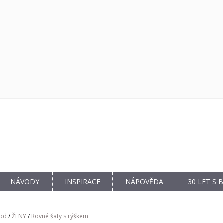
NÁVODY
INSPIRACE
NÁPOVĚDA
30 LET S
od
/
ŽENY
/
Rovné šaty s rýškem