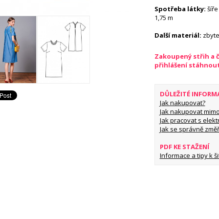
Spotřeba látky:
šíře 
1,75 m
Další materiál:
zbyte
Zakoupený střih a 
přihlášení stáhnou
DŮLEŽITÉ INFORM
Jak nakupovat?
Jak nakupovat mimo
Jak pracovat s elekt
Jak se správně změř
PDF KE STAŽENÍ
Informace a tipy k šit