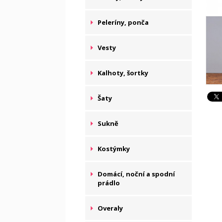
Peleríny, ponča
Vesty
Kalhoty, šortky
Šaty
Sukně
Kostýmky
Domácí, noční a spodní
prádlo
Overaly