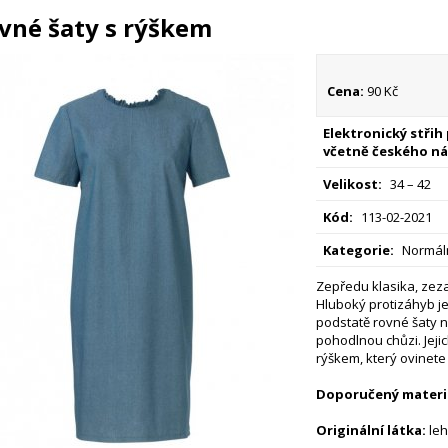
vné šaty s rýškem
Cena:
90 Kč
Elektronický střih
včetně českého ná
Velikost:
34 – 42
Kód:
113-02-2021
Kategorie:
Normáln
Zepředu klasika, zez
Hluboký protizáhyb j
podstatě rovné šaty 
pohodlnou chůzi. Jeji
rýškem, který ovinete
Doporučený materiá
Originální látka:
leh