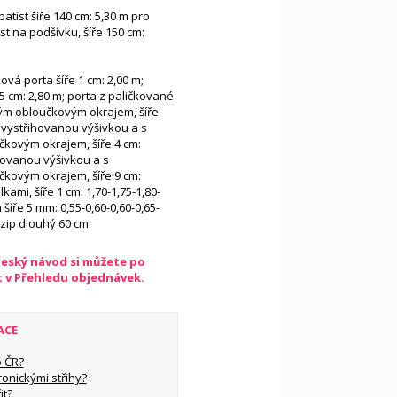
atist šíře 140 cm: 5,30 m pro
ist na podšívku, šíře 150 cm:
ová porta šíře 1 cm: 2,00 m;
,5 cm: 2,80 m; porta z paličkované
ným obloučkovým okrajem, šíře
s vystřihovanou výšivkou a s
kovým okrajem, šíře 4 cm:
ihovanou výšivkou a s
kovým okrajem, šíře 9 cm:
kami, šíře 1 cm: 1,70-1,75-1,80-
 šíře 5 mm: 0,55-0,60-0,60-0,65-
“ zip dlouhý 60 cm
český návod si můžete po
t v Přehledu objednávek.
ACE
 ČR?
ronickými střihy?
it?