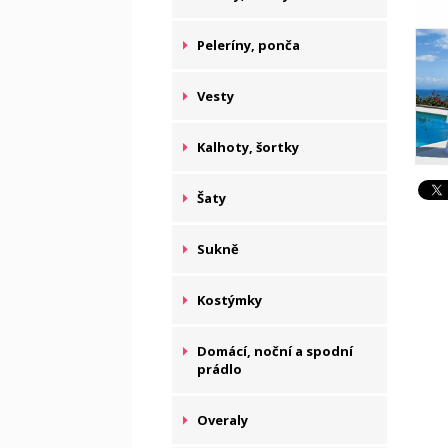
Peleríny, ponča
Vesty
Kalhoty, šortky
Šaty
Sukně
Kostýmky
Domácí, noční a spodní
prádlo
Overaly