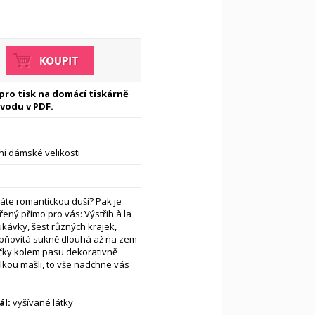
 pro tisk na domácí tiskárně
vodu v PDF.
í dámské velikosti
áte romantickou duši? Pak je
ený přímo pro vás: Výstřih à la
kávky, šest různých krajek,
upňovitá sukně dlouhá až na zem
čky kolem pasu dekorativně
kou mašli, to vše nadchne vás
l:
vyšívané látky