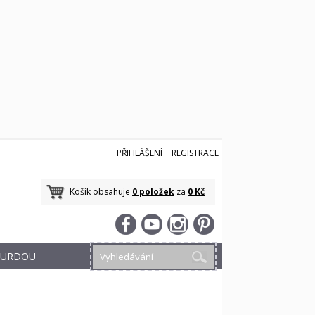
PŘIHLÁŠENÍ
REGISTRACE
Košík obsahuje
0 položek
za
0 Kč
 BURDOU