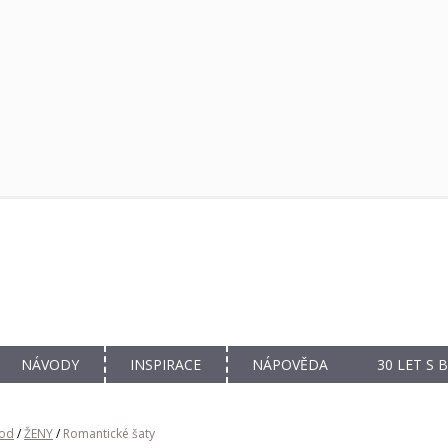
NÁVODY
INSPIRACE
NÁPOVĚDA
30 LET S
od
/
ŽENY
/
Romantické šaty