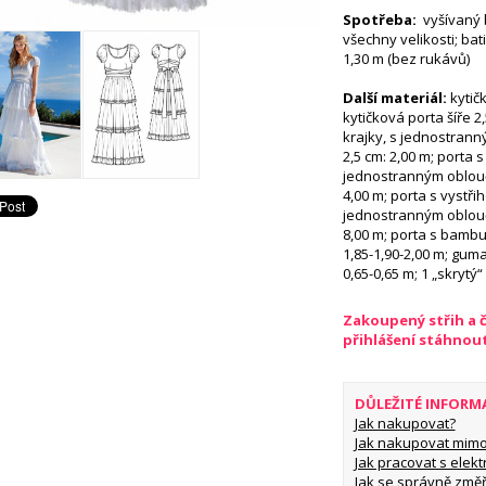
Spotřeba:
vyšívaný b
všechny velikosti; bat
1,30 m (bez rukávů)
Další materiál:
kytičk
kytičková porta šíře 2
krajky, s jednostran
2,5 cm: 2,00 m; porta 
jednostranným oblouč
4,00 m; porta s vystř
jednostranným oblouč
8,00 m; porta s bambul
1,85-1,90-2,00 m; guma
0,65-0,65 m; 1 „skrytý
Zakoupený střih a 
přihlášení stáhnou
DŮLEŽITÉ INFORM
Jak nakupovat?
Jak nakupovat mimo
Jak pracovat s elekt
Jak se správně změř