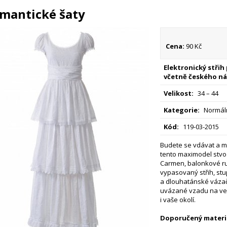
mantické šaty
Cena:
90 Kč
Elektronický střih
včetně českého ná
Velikost:
34 – 44
Kategorie:
Normáln
Kód:
119-03-2015
Budete se vdávat a m
tento maximodel stvoř
Carmen, balonkové ru
vypasovaný střih, st
a dlouhatánské váza
uvázané vzadu na vel
i vaše okolí.
Doporučený materiá