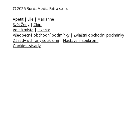
© 2026 BurdaMedia Extra s.r.o.
Apetit
|
Elle
|
Marianne
Svět Ženy
|
Chip
Volná místa
|
Inzerce
Všeobecné obchodní podmínky
|
Zvláštní obchodní podmínky
Zásady ochrany soukromí
|
Nastavení soukromí
Cookies zásady