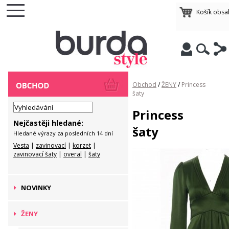
Košík obsa
Obchod
/
ŽENY
/
Princess
šaty
Princess
Nejčastěji hledané:
šaty
Hledané výrazy za posledních 14 dní
Vesta
|
zavinovací
|
korzet
|
zavinovací šaty
|
overal
|
šaty
NOVINKY
ŽENY