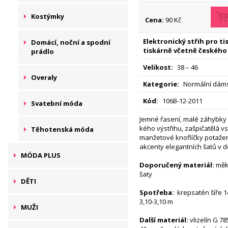
Kostýmky
Cena:
90 Kč
Elektronický střih pro t
Domácí, noční a spodní
tiskárně včetně českého
prádlo
Velikost:
38 – 46
Overaly
Kategorie:
Normální dáms
Kód:
106B-12-2011
Svatební móda
Jemné řasení, malé záhybky
kého výstřihu, zašpičatělá 
Těhotenská móda
manžetové knoflíčky potažen
akcenty elegantních šatů v d
MÓDA PLUS
Doporučený materiál:
měkc
šaty
DĚTI
Spotřeba:
krepsatén šíře 14
3,10-3,10 m
MUŽI
Další materiál:
vlizelín G 78