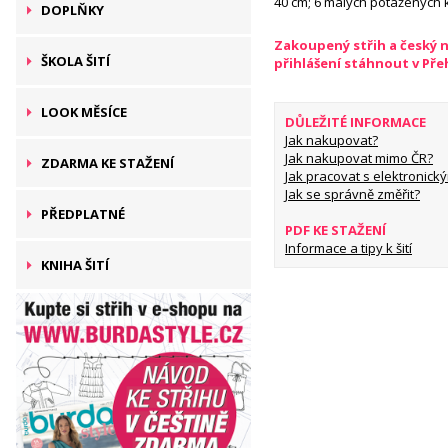
40 cm; 6 malých potažených 
DOPLŇKY
Zakoupený střih a český 
ŠKOLA ŠITÍ
přihlášení stáhnout v Př
LOOK MĚSÍCE
DŮLEŽITÉ INFORMACE
Jak nakupovat?
Jak nakupovat mimo ČR?
ZDARMA KE STAŽENÍ
Jak pracovat s elektronický
Jak se správně změřit?
PŘEDPLATNÉ
PDF KE STAŽENÍ
Informace a tipy k šití
KNIHA ŠITÍ