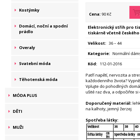
Kostýmky
Cena:
90 Kč
Domácí, noční a spodní
Elektronický střih pro t
prádlo
tiskárně včetně českého
Velikost:
36 – 44
Overaly
Kategorie:
Normální dáms
Svatební móda
Kód:
112-01-2016
Patří napětí, nervozita a str
Těhotenská móda
každodenního života? Vypně
Vplujte do pohodlných domác
ušité raz dva, a odpočiňte si
MÓDA PLUS
Doporučený materiál:
lehk
na kalhoty, jemný žerzej
DĚTI
Spotřeba látky:
MUŽI