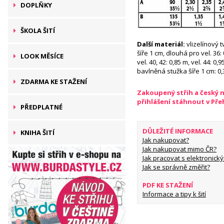
DOPLŇKY
ŠKOLA ŠITÍ
Další materiál:
vlizelínový 
šíře 1 cm, dlouhá pro vel. 36: 
LOOK MĚSÍCE
vel. 40, 42: 0,85 m, vel. 44: 0,9
bavlněná stužka šíře 1 cm: 0
ZDARMA KE STAŽENÍ
Zakoupený střih a český 
přihlášení stáhnout v Př
PŘEDPLATNÉ
DŮLEŽITÉ INFORMACE
KNIHA ŠITÍ
Jak nakupovat?
Jak nakupovat mimo ČR?
Jak pracovat s elektronický
Jak se správně změřit?
PDF KE STAŽENÍ
Informace a tipy k šití