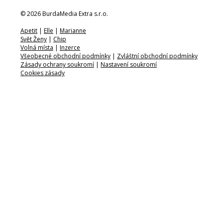
© 2026 BurdaMedia Extra s.r.o.
Apetit
|
Elle
|
Marianne
Svět Ženy
|
Chip
Volná místa
|
Inzerce
Všeobecné obchodní podmínky
|
Zvláštní obchodní podmínky
Zásady ochrany soukromí
|
Nastavení soukromí
Cookies zásady