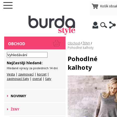
Košík obsa
Obchod
/
ŽENY
/
Pohodlné kalhoty
Pohodlné
Nejčastěji hledané:
kalhoty
Hledané výrazy za posledních 14 dní
Vesta
|
zavinovací
|
korzet
|
zavinovací šaty
|
overal
|
šaty
NOVINKY
ŽENY