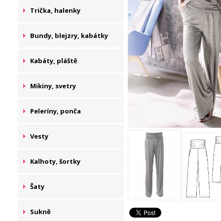
Trička, halenky
Bundy, blejzry, kabátky
Kabáty, pláště
Mikiny, svetry
Peleríny, ponča
Vesty
Kalhoty, šortky
Šaty
Sukně