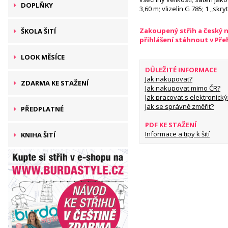
DOPLŇKY
3,60 m; vlizelín G 785; 1 „skr
Zakoupený střih a český 
ŠKOLA ŠITÍ
přihlášení stáhnout v Př
LOOK MĚSÍCE
DŮLEŽITÉ INFORMACE
Jak nakupovat?
ZDARMA KE STAŽENÍ
Jak nakupovat mimo ČR?
Jak pracovat s elektronický
Jak se správně změřit?
PŘEDPLATNÉ
PDF KE STAŽENÍ
Informace a tipy k šití
KNIHA ŠITÍ