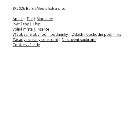
© 2026 BurdaMedia Extra s.r.o.
Apetit
|
Elle
|
Marianne
Svět Ženy
|
Chip
Volná místa
|
Inzerce
Všeobecné obchodní podmínky
|
Zvláštní obchodní podmínky
Zásady ochrany soukromí
|
Nastavení soukromí
Cookies zásady