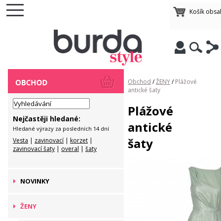
Košík obsa
Obchod
/
ŽENY
/
Plážové
antické šaty
Plážové
Nejčastěji hledané:
antické
Hledané výrazy za posledních 14 dní
šaty
Vesta
|
zavinovací
|
korzet
|
zavinovací šaty
|
overal
|
šaty
NOVINKY
ŽENY