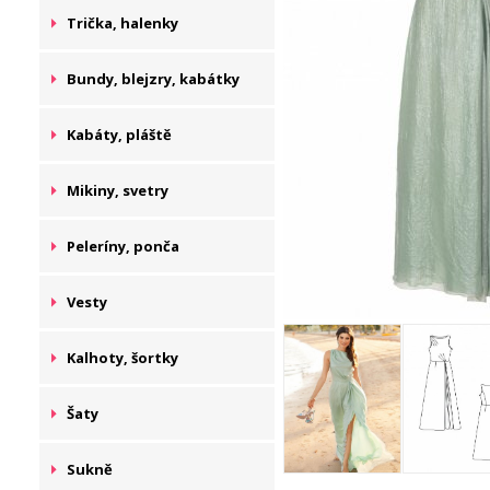
Trička, halenky
Bundy, blejzry, kabátky
Kabáty, pláště
Mikiny, svetry
Peleríny, ponča
Vesty
Kalhoty, šortky
Šaty
Sukně