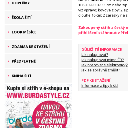
DOPLŇKY
108-109-110-111 cm nebo zip
viz vpravo; kovové zipy: 2 zi
dlouhé 16 cm; 2 zarážky na 
ŠKOLA ŠITÍ
Zakoupený střih a český 
LOOK MĚSÍCE
přihlášení stáhnout v Př
ZDARMA KE STAŽENÍ
DŮLEŽITÉ INFORMACE
Jak nakupovat?
Jak nakupovat mimo ČR?
PŘEDPLATNÉ
Jak pracovat s elektronický
Jak se správně změřit?
KNIHA ŠITÍ
PDF KE STAŽENÍ
Informace a tipy k šití