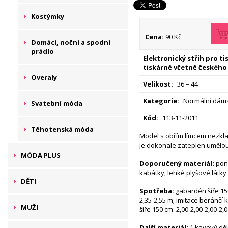
Kostýmky
Cena:
90 Kč
Domácí, noční a spodní
prádlo
Elektronický střih pro t
tiskárně včetně českého
Overaly
Velikost:
36 – 44
Kategorie:
Normální dáms
Svatební móda
Kód:
113-11-2011
Těhotenská móda
Model s obřím límcem nezkl
je dokonale zateplen umělou
MÓDA PLUS
Doporučený materiál:
poně
kabátky; lehké plyšové látky
DĚTI
Spotřeba:
gabardén šíře 150
2,35-2,55 m; imitace beránčí
MUŽI
šíře 150 cm: 2,00-2,00-2,00-2,
Další materiál:
1 kovový děl