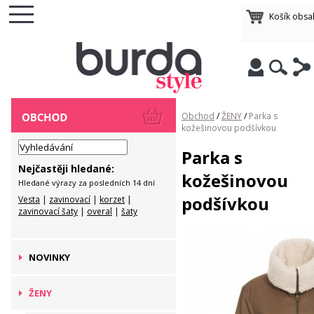
Košík obsa
Obchod
/
ŽENY
/
Parka s
kožešinovou podšívkou
Parka s
Nejčastěji hledané:
kožešinovou
Hledané výrazy za posledních 14 dní
podšívkou
Vesta
|
zavinovací
|
korzet
|
zavinovací šaty
|
overal
|
šaty
NOVINKY
ŽENY