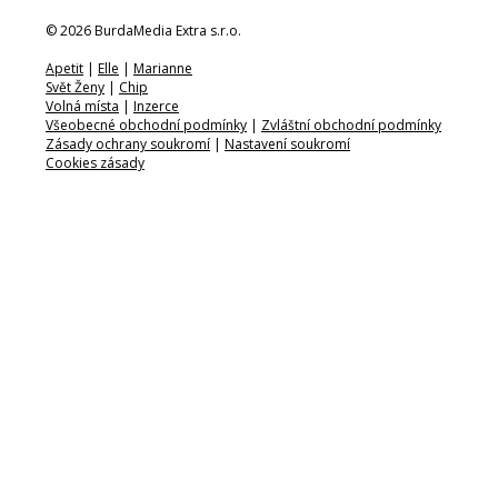
© 2026 BurdaMedia Extra s.r.o.
Apetit
|
Elle
|
Marianne
Svět Ženy
|
Chip
Volná místa
|
Inzerce
Všeobecné obchodní podmínky
|
Zvláštní obchodní podmínky
Zásady ochrany soukromí
|
Nastavení soukromí
Cookies zásady