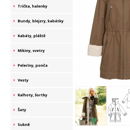
Trička, halenky
Bundy, blejzry, kabátky
Kabáty, pláště
Mikiny, svetry
Peleríny, ponča
Vesty
Kalhoty, šortky
Šaty
Sukně