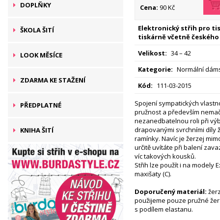
DOPLŇKY
Cena:
90 Kč
Elektronický střih pro t
ŠKOLA ŠITÍ
tiskárně včetně českého
Velikost:
34 – 42
LOOK MĚSÍCE
Kategorie:
Normální dáms
ZDARMA KE STAŽENÍ
Kód:
111-03-2015
Spojení sympatických vlastnos
PŘEDPLATNÉ
pružnost a především nemač
nezanedbatelnou roli při výb
drapovanými svrchními díly ž
KNIHA ŠITÍ
ramínky. Navíc je žerzej mim
určitě uvítáte při balení zava
víc takových kousků.
Střih lze použít i na modely 
maxišaty (C).
Doporučený materiál:
žerz
použijeme pouze pružné žerze
s podílem elastanu.