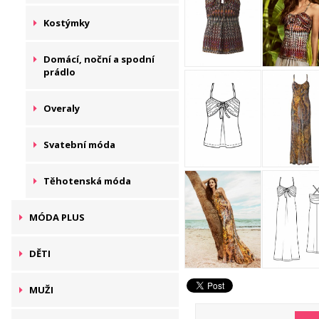
Kostýmky
Domácí, noční a spodní
prádlo
Overaly
Svatební móda
Těhotenská móda
MÓDA PLUS
DĚTI
MUŽI