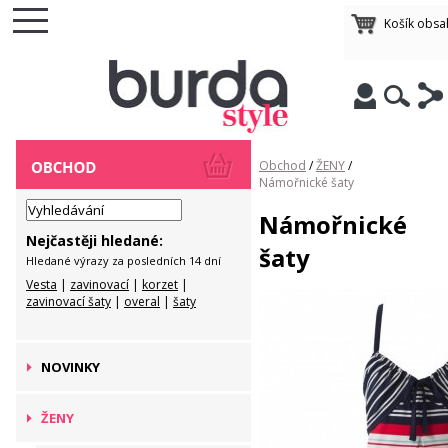
Košík obsa
Obchod
/
ŽENY
/
Námořnické šaty
Námořnické
Nejčastěji hledané:
šaty
Hledané výrazy za posledních 14 dní
Vesta
|
zavinovací
|
korzet
|
zavinovací šaty
|
overal
|
šaty
NOVINKY
ŽENY