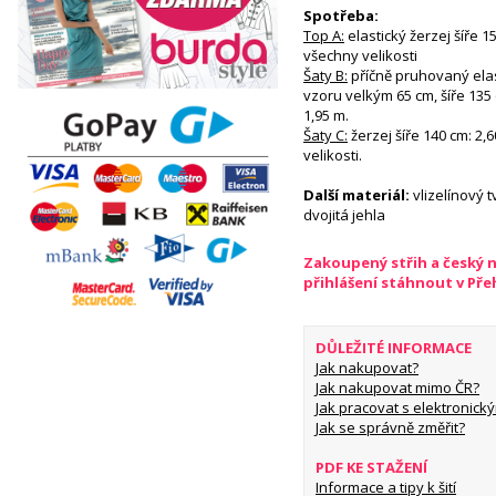
Spotřeba:
Top A:
elastický žerzej šíře 1
všechny velikosti
Šaty B:
příčně pruhovaný elas
vzoru velkým 65 cm, šíře 135
1,95 m.
Šaty C:
žerzej šíře 140 cm: 2,
velikosti.
Další materiál:
vlizelínový 
dvojitá jehla
Zakoupený střih a český 
přihlášení stáhnout v Př
DŮLEŽITÉ INFORMACE
Jak nakupovat?
Jak nakupovat mimo ČR?
Jak pracovat s elektronický
Jak se správně změřit?
PDF KE STAŽENÍ
Informace a tipy k šití