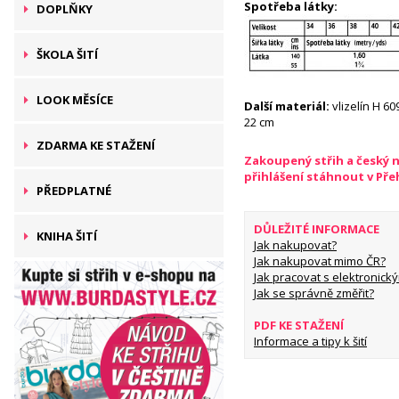
Spotřeba látky:
DOPLŇKY
ŠKOLA ŠITÍ
LOOK MĚSÍCE
Další materiál:
vlizelín H 60
22 cm
ZDARMA KE STAŽENÍ
Zakoupený střih a český 
přihlášení stáhnout v Př
PŘEDPLATNÉ
DŮLEŽITÉ INFORMACE
KNIHA ŠITÍ
Jak nakupovat?
Jak nakupovat mimo ČR?
Jak pracovat s elektronický
Jak se správně změřit?
PDF KE STAŽENÍ
Informace a tipy k šití