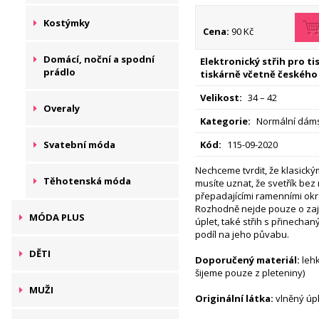
Kostýmky
Cena:
90 Kč
Domácí, noční a spodní
Elektronický střih pro t
prádlo
tiskárně včetně českého
Velikost:
34 – 42
Overaly
Kategorie:
Normální dáms
Svatební móda
Kód:
115-09-2020
Nechceme tvrdit, že klasický
Těhotenská móda
musíte uznat, že svetřík bez
přepadajícími ramenními okr
Rozhodně nejde pouze o zaj
MÓDA PLUS
úplet, také střih s přinecha
podíl na jeho půvabu.
DĚTI
Doporučený materiál:
lehk
šijeme pouze z pleteniny)
MUŽI
Originální látka:
vlněný úp