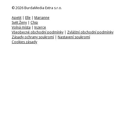
© 2026 BurdaMedia Extra s.r.o.
Apetit
|
Elle
|
Marianne
Svět Ženy
|
Chip
Volná místa
|
Inzerce
Všeobecné obchodní podmínky
|
Zvláštní obchodní podmínky
Zásady ochrany soukromí
|
Nastavení soukromí
Cookies zásady