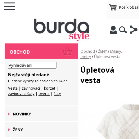
Košík obsa
Obchod
/
ŽENY
/
Mikiny,
svetry
/
Úpletová vesta
Úpletová
Nejčastěji hledané:
vesta
Hledané výrazy za posledních 14 dní
Vesta
|
zavinovací
|
korzet
|
zavinovací šaty
|
overal
|
šaty
NOVINKY
ŽENY