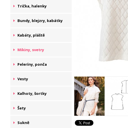
Trička, halenky
Bundy, blejzry, kabátky
Kabáty, pláště
Mikiny, svetry
Peleríny, ponča
Vesty
Kalhoty, šortky
Šaty
Sukně