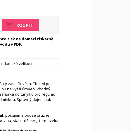
 pro tisk na domácí tiskárně
vodu v PDF.
í dámské velikosti
šaty zase člověka. Efektní potisk
inu na vyšší úroveň. Vhodný
á šňůrka do tunýlku pro regulaci
odmínkou. Správný dojem pak
l:
použijeme pouze pružné
kovinu, stabilní žerzej, termovelur