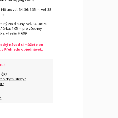
bilní žerzej (hightech)
140 cm: vel. 34, 36: 1,35 m; vel. 38–
5 m
telný zip dlouhý: vel. 34–38: 60
 šňůrka: 1,05 m pro všechny
čka; vlizelín H 609
český návod si můžete po
t v Přehledu objednávek.
ACE
 ČR?
ronickými střihy?
it?
í