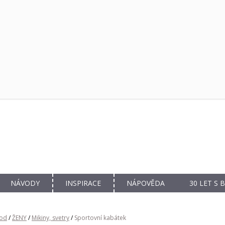
NÁVODY
INSPIRACE
NÁPOVĚDA
30 LET S
od
/
ŽENY
/
Mikiny, svetry
/
Sportovní kabátek