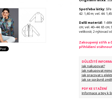
Originální látka:
sta
Spotřeba látky:
šíře 
42: 1,40 m; vel. 44: 1,4
Další materiál:
1 děli
cm; vel. 40–44: 65 cm;
velikosti; 2 nýtovací o
Zakoupený střih a 
přihlášení stáhnou
DŮLEŽITÉ INFORM
Jak nakupovat?
Jak nakupovat mimo
Jak pracovat s elekt
Jak se správně změř
PDF KE STAŽENÍ
Informace a tipy k šit