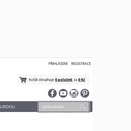
PŘIHLÁŠENÍ
REGISTRACE
Košík obsahuje
0 položek
za
0 Kč
 BURDOU