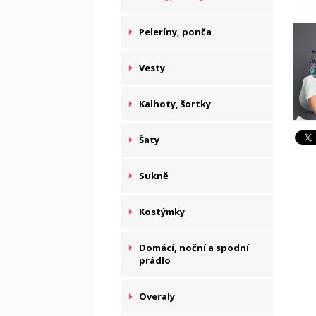
Peleríny, ponča
Vesty
Kalhoty, šortky
Šaty
Sukně
Kostýmky
Domácí, noční a spodní
prádlo
Overaly