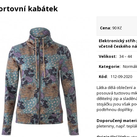
ortovní kabátek
Cena:
90 Kč
Elektronický střih
včetně českého ná
Velikost:
34 – 44
Kategorie:
Normáln
Kód:
112-09-2020
Látka dělá oblečení a 
posouvá tuctovou mik
dělitelný zip a sladěn
stojáčku jsou však p
podtrhnou doplňky.
Doporučený materiá
pleteniny, např. teplá