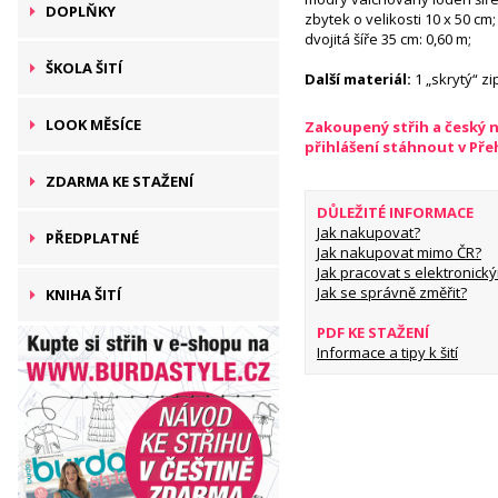
DOPLŇKY
zbytek o velikosti 10 x 50 cm
dvojitá šíře 35 cm: 0,60 m;
ŠKOLA ŠITÍ
Další materiál:
1 „skrytý“ z
LOOK MĚSÍCE
Zakoupený střih a český 
přihlášení stáhnout v Př
ZDARMA KE STAŽENÍ
DŮLEŽITÉ INFORMACE
Jak nakupovat?
PŘEDPLATNÉ
Jak nakupovat mimo ČR?
Jak pracovat s elektronický
Jak se správně změřit?
KNIHA ŠITÍ
PDF KE STAŽENÍ
Informace a tipy k šití