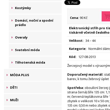
Kostýmky
Cena:
90 Kč
Domácí, noční a spodní
prádlo
Elektronický střih pro t
tiskárně včetně českého
Overaly
Velikost:
34 – 44
Kategorie:
Normální dáms
Svatební móda
Kód:
127-08-2013
Těhotenská móda
Žerzejový model s výrazným
Doporučený materiál:
stab
MÓDA PLUS
barev, k tomu žebrový úplet
DĚTI
Spotřeba:
oboulícní žerzej 
strana černá) šíře 135 cm: 1,1
m; červená teplákovina šíře 
MUŽI
zbytek o velikosti 10 x 50 cm;
135 cm: 0,50 m nebo zbytek o 
modrý valchovaný loden šíře