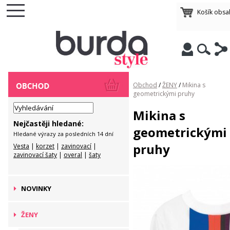
Košík obsa
Obchod
/
ŽENY
/
Mikina s
geometrickými pruhy
Mikina s
Nejčastěji hledané:
geometrickými
Hledané výrazy za posledních 14 dní
pruhy
Vesta
|
korzet
|
zavinovací
|
zavinovací šaty
|
overal
|
šaty
NOVINKY
ŽENY