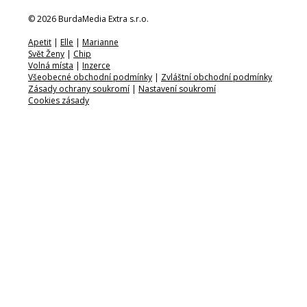
© 2026 BurdaMedia Extra s.r.o.
Apetit
|
Elle
|
Marianne
Svět Ženy
|
Chip
Volná místa
|
Inzerce
Všeobecné obchodní podmínky
|
Zvláštní obchodní podmínky
Zásady ochrany soukromí
|
Nastavení soukromí
Cookies zásady