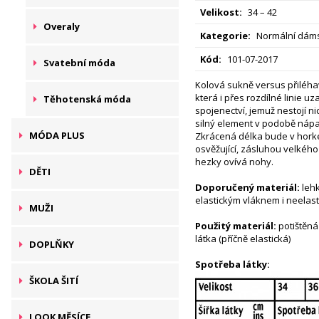
Velikost:
34 – 42
Overaly
Kategorie:
Normální dáms
Kód:
101-07-2017
Svatební móda
Kolová sukně versus přiléhav
která i přes rozdílné linie u
Těhotenská móda
spojenectví, jemuž nestojí nic
silný element v podobě nápa
MÓDA PLUS
Zkrácená délka bude v hork
osvěžující, zásluhou velké
hezky ovívá nohy.
DĚTI
Doporučený materiál:
lehk
elastickým vláknem i neelast
MUŽI
Použitý materiál:
potištěná
látka (příčně elastická)
DOPLŇKY
Spotřeba látky:
ŠKOLA ŠITÍ
LOOK MĚSÍCE