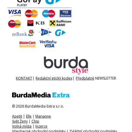
KONTAKT
|
Redakční etický kodex
|
Předplatné
NEWSLETTER
© 2026 BurdaMedia Extra s.r.o.
Apetit
|
Elle
|
Marianne
Svět Ženy
|
Chip
Volná místa
|
Inzerce
Všeobecné obchodní podmínky
|
Zvláštní obchodní podmínky