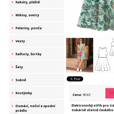
Kabáty, pláště
Mikiny, svetry
Peleríny, ponča
Vesty
Kalhoty, šortky
Šaty
Sukně
Kostýmky
Cena:
90 Kč
Elektronický střih pro t
Domácí, noční a spodní
tiskárně včetně českého
prádlo