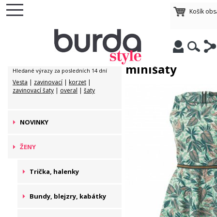
Košík ob
Obchod
/
ŽENY
/
Lehké
minišaty
Lehké
Nejčastěji hledané:
minišaty
Hledané výrazy za posledních 14 dní
Vesta
|
zavinovací
|
korzet
|
zavinovací šaty
|
overal
|
šaty
NOVINKY
ŽENY
Trička, halenky
Bundy, blejzry, kabátky