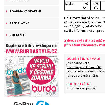
ZDARMA KE STAŽENÍ
Další materiál:
vlizelín G 78
60 cm; porta šíře 1,5 cm: vel. 3
PŘEDPLATNÉ
vel. 38: 0,85 m, vel. 40: 0,90 m
stužka šíře 7 mm: 45 cm pro v
KNIHA ŠITÍ
Zakoupený střih a český 
přihlášení stáhnout v Př
DŮLEŽITÉ INFORMACE
Jak nakupovat?
Jak nakupovat mimo ČR?
Jak pracovat s elektronický
Jak se správně změřit?
PDF KE STAŽENÍ
Informace a tipy k šití