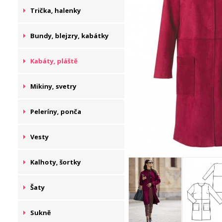
Trička, halenky
Bundy, blejzry, kabátky
Kabáty, pláště
Mikiny, svetry
Peleríny, ponča
Vesty
Kalhoty, šortky
Šaty
Sukně