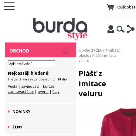
Košík obsa
Obchod
/
ŽENY
/
Kabáty,
pláště
/
Plášť z imitace
veluru
Plášť z
Nejčastěji hledané:
Hledané výrazy za posledních 14 dní
imitace
Vesta
|
zavinovací
|
korzet
|
veluru
zavinovací šaty
|
overal
|
šaty
NOVINKY
ŽENY