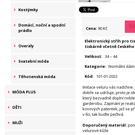
Kostýmky
Domácí, noční a spodní
Cena:
90 Kč
prádlo
Elektronický střih pro t
Overaly
tiskárně včetně českého
Velikost:
34 – 44
Svatební móda
Kategorie:
Normální dáms
Kód:
101-01-2022
Těhotenská móda
Imitace veluru vás nadchne. 
MÓDA PLUS
dobře se udržuje, proto je id
který bezvadně doplní noble
garderobu. Zapínání je real
DĚTI
kovových patentek, jež se při
v líci, tak buďte pečlivá.
MUŽI
Doporučený materiál:
poně
velurové kůže