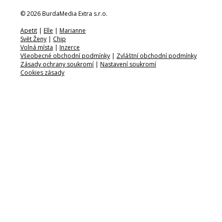
© 2026 BurdaMedia Extra s.r.o.
Apetit
|
Elle
|
Marianne
Svět Ženy
|
Chip
Volná místa
|
Inzerce
Všeobecné obchodní podmínky
|
Zvláštní obchodní podmínky
Zásady ochrany soukromí
|
Nastavení soukromí
Cookies zásady