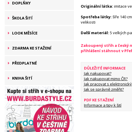
DOPLŇKY
Originální látka:
imitace v
Spotřeba látky:
šíře 140 cm
ŠKOLA ŠITÍ
velikosti
Další materiál:
5 velkých p
LOOK MĚSÍCE
Zakoupený střih a český 
ZDARMA KE STAŽENÍ
přihlášení stáhnout v Př
PŘEDPLATNÉ
DŮLEŽITÉ INFORMACE
Jak nakupovat?
KNIHA ŠITÍ
Jak nakupovat mimo ČR?
Jak pracovat s elektronický
Jak se správně změřit?
PDF KE STAŽENÍ
Informace a tipy k šití