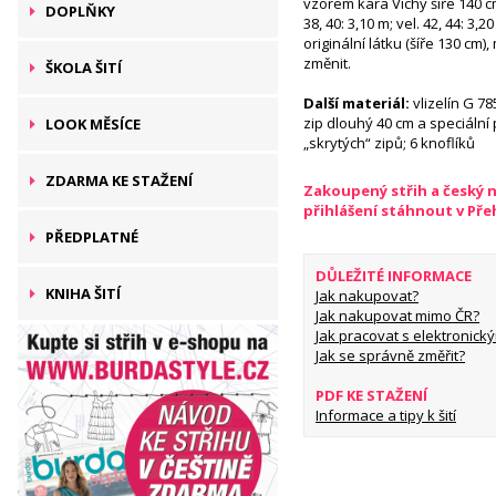
vzorem kára Vichy šíře 140 cm:
DOPLŇKY
38, 40: 3,10 m; vel. 42, 44: 3,
originální látku (šíře 130 cm)
změnit.
ŠKOLA ŠITÍ
Další materiál:
vlizelín G 78
zip dlouhý 40 cm a speciální 
LOOK MĚSÍCE
„skrytých“ zipů; 6 knoflíků
ZDARMA KE STAŽENÍ
Zakoupený střih a český 
přihlášení stáhnout v Př
PŘEDPLATNÉ
DŮLEŽITÉ INFORMACE
KNIHA ŠITÍ
Jak nakupovat?
Jak nakupovat mimo ČR?
Jak pracovat s elektronický
Jak se správně změřit?
PDF KE STAŽENÍ
Informace a tipy k šití