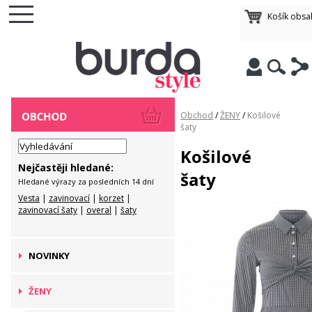
Košík obsa
Obchod
/
ŽENY
/
Košilové
šaty
Košilové
Nejčastěji hledané:
šaty
Hledané výrazy za posledních 14 dní
Vesta
|
zavinovací
|
korzet
|
zavinovací šaty
|
overal
|
šaty
NOVINKY
ŽENY