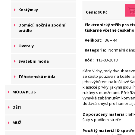
Kostýmky
Cena:
90 Kč
Elektronický střih pro t
Domácí, noční a spodní
tiskárně včetně českého
prádlo
Velikost:
36 – 44
Overaly
Kategorie:
Normální dáms
Kód:
113-03-2018
Svatební móda
Káro Vichy, tedy dvoubarevn
se často používá na košile, 
Těhotenská móda
jeho výběrem na košilové šat
klasické prvky, jakými jsou lí
MÓDA PLUS
rukávy s manžetami. Překřížen
vymyká zaběhnutým konvenc
dodává smysl pro humor a j
DĚTI
Doporučený materiál:
lehk
šaty s podílem streče
MUŽI
Použitý materiál & spotře