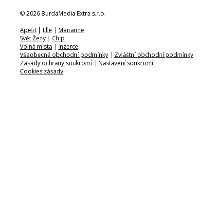
© 2026 BurdaMedia Extra s.r.o.
Apetit
|
Elle
|
Marianne
Svět Ženy
|
Chip
Volná místa
|
Inzerce
Všeobecné obchodní podmínky
|
Zvláštní obchodní podmínky
Zásady ochrany soukromí
|
Nastavení soukromí
Cookies zásady