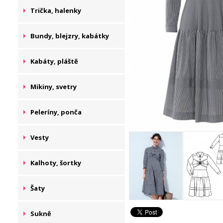
Trička, halenky
Bundy, blejzry, kabátky
Kabáty, pláště
Mikiny, svetry
Peleríny, ponča
Vesty
Kalhoty, šortky
Šaty
Sukně