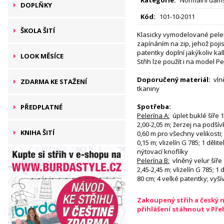
DOPLŇKY
Kód:
101-10-2011
ŠKOLA ŠITÍ
Klasicky vymodelované peler
zapínáním na zip, jehož poji
patentky doplní jakýkoliv ka
LOOK MĚSÍCE
Střih lze použít i na model Pe
Doporučený materiál:
vln
ZDARMA KE STAŽENÍ
tkaniny
Spotřeba:
PŘEDPLATNÉ
Pelerína A:
úplet buklé šíře 1
2,00-2,05 m; žerzej na podšív
KNIHA ŠITÍ
0,60 m pro všechny velikosti;
0,15 m; vlizelín G 785; 1 dělit
nýtovací knoflíky
Pelerína B:
vlněný velur šíře 
2,45-2,45 m; vlizelín G 785; 1 
80 cm; 4 velké patentky; vyší
Zakoupený střih a český 
přihlášení stáhnout v Př