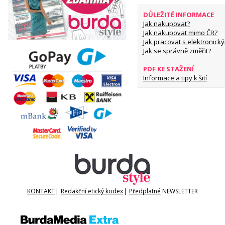
DŮLEŽITÉ INFORMACE
Jak nakupovat?
Jak nakupovat mimo ČR?
Jak pracovat s elektronický
Jak se správně změřit?
PDF KE STAŽENÍ
Informace a tipy k šití
KONTAKT
|
Redakční etický kodex
|
Předplatné
NEWSLETTER