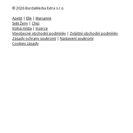
© 2026 BurdaMedia Extra s.r.o.
Apetit
|
Elle
|
Marianne
Svět Ženy
|
Chip
Volná místa
|
Inzerce
Všeobecné obchodní podmínky
|
Zvláštní obchodní podmínky
Zásady ochrany soukromí
|
Nastavení soukromí
Cookies zásady