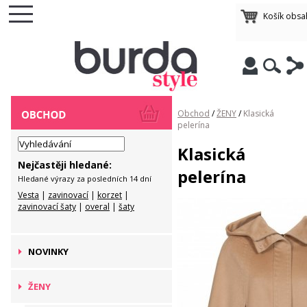
Košík obsa
Obchod
/
ŽENY
/
Klasická
pelerína
Klasická
Nejčastěji hledané:
pelerína
Hledané výrazy za posledních 14 dní
Vesta
|
zavinovací
|
korzet
|
zavinovací šaty
|
overal
|
šaty
NOVINKY
ŽENY