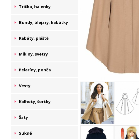
Trička, halenky
Bundy, blejzry, kabátky
Kabáty, pláště
Mikiny, svetry
Peleríny, ponča
Vesty
Kalhoty, šortky
Šaty
Sukně