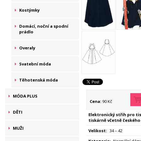
Kostýmky
Domácí, noční a spodní
prádlo
Overaly
Svatební móda
Těhotenská móda
MÓDA PLUS
Cena:
90 Kč
DĚTI
Elektronický střih pro t
tiskárně včetně českého
MUŽI
Velikost:
34 – 42
Kategorie:
Normální dáms